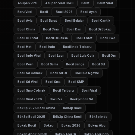
Asupan Viral
Asupan Viral Bocil
Barat
Barat Viral
Baru Viral
Bocil
Bocil 2026
Bocil Ayah
Bocil Ayla
Bocil Barat
Bocil Belajar
Bocil Cantik
Bocil China
Bocil Cina
Bocil Dan
Bocil Di Bokep
Bocil Di Entot
Bocil Di Paksa
Bocil Entot
Bocil Ewe
Bocil Hot
Bocil Indo
Bocil Indo Terbaru
Bocil Indo Viral
Bocil Lagi
Bocil Lula Cola
Bocil Om
Bocil Porn
Bocil Sama
Bocil Sange
Bocil Sd
Bocil Sd Colmek
Bocil Sd Di
Bocil Sd Ngewe
Bocil Sd Viral
Bocil Sma
Bocil SMP
Bocil Smp Colmek
Bocil Terbaru
Bocil Viral
Bocil Viral 2026
Bocil Vs
Boekp Bocil Sd
Bök3p 2025 Bocil China
Bök3p Bocil
Bök3p Bocil 2025
Bök3p China Bocil
Bök3p Indo
Bokeb Bocil
Bokep
Bokep 2026
Bokep Abg
Bokep Abg Colmek
Bokep Abg Di
Bokep Abg Indo