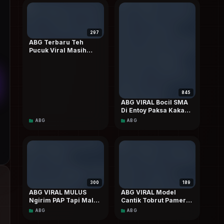
297
ABG Terbaru Teh
Pucuk Viral Masih
Anget
845
ABG VIRAL Bocil SMA
Di Entoy Paksa Kakak
Saat Mau Berangkat
ABG
ABG
Sekolah Terbaru
Special Top
TRENDING
Doodstream
300
189
ABG VIRAL MULUS
ABG VIRAL Model
Ngirim PAP Tapi Malah
Cantik Tobrut Pamer
Di Sebarin Ayang
Body Pulen LAGI
ABG
ABG
Sangek