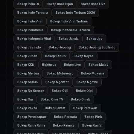
Bokep Indo Di
Bokep Indo Hijab
Bokep Indo Live
Bokep Indo Terbaru
Bokep Indo Terbaru 2026
Bokep Indo Viral
Bokep Indo Viral Terbaru
Bokep Indonesia
Bokep Indonesia Terbaru
Bokep Indonesia Viral
Bokep Janda
Bokep Jav
Bokep Jav Indo
Bokep Jepang
Bokep Jepang Sub Indo
Bokep Jilbab
Bokep Kebun
Bokep Keysit
Bokep KKN
Bokep Lc
Bokep Live
Bokep Malay
Bokep Mertua
Bokep Msbreewc
Bokep Mukena
Bokep Mulus
Bokep Ngentot
Bokep Ngewe
Bokep No Sensor
Bokep Ocil
Bokep Ojol
Bokep Om
Bokep Ome TV
Bokep Omek
Bokep Paksa
Bokep Pantat
Bokep Perawan
Bokep Percakapan
Bokep Permata
Bokep Pink
Bokep Rame Rame
Bokep Remaja
Bokep Rusia