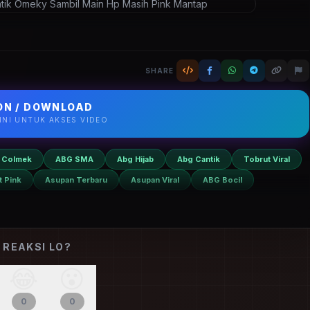
a
Chindo Montok
Tobrut
Cantik Omeky Sambil Main Hp Masih Pink
 harian, lancar tanpa VPN.
SHARE
N / DOWNLOAD
SINI UNTUK AKSES VIDEO
 Colmek
ABG SMA
Abg Hijab
Abg Cantik
Tobrut Viral
t Pink
Asupan Terbaru
Asupan Viral
ABG Bocil
 REAKSI LO?
😂
😮
0
0