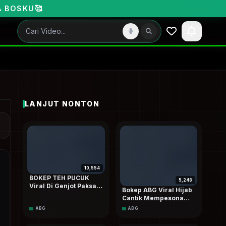
LANJUT NONTON
10,554
BOKEP TEH PUCUK
5,248
Viral Di Genjot Paksa
Bokep ABG Viral Hijab
Kakaknya HD
Cantik Mempesona
Omeky Sampai Crotttt
ABG
ABG
Dood