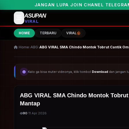
AN LUPA JOIN CHANEL TELEGRAMNYA UNTUK PEMB
ASUPAN
VIRAL
HOME
TERBARU
VIRAL
Home
ABG
ABG VIRAL SMA Chindo Montok Tobrut Cantik Om
Kalo ga bisa muter videonya, klik tombol
Download
dan jangan 
ABG VIRAL SMA Chindo Montok Tobrut 
Mantap
·
90
11 Apr 2026