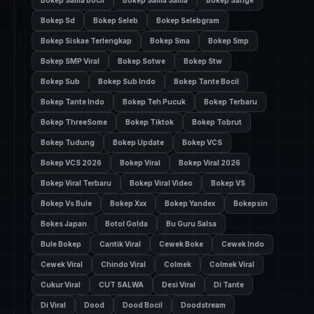
Bokep Sama Bocil
Bokep Sama Sama
Bokep Sange
Bokep Sd
Bokep Seleb
Bokep Selebgram
Bokep Siskae Terlengkap
Bokep Sma
Bokep Smp
Bokep SMP Viral
Bokep Sotwe
Bokep Stw
Bokep Sub
Bokep Sub Indo
Bokep Tante Bocil
Bokep Tante Indo
Bokep Teh Pucuk
Bokep Terbaru
Bokep ThreeSome
Bokep Tiktok
Bokep Tobrut
Bokep Tudung
Bokep Update
Bokep VCS
Bokep VCS 2026
Bokep Viral
Bokep Viral 2026
Bokep Viral Terbaru
Bokep Viral Video
Bokep VS
Bokep Vs Bule
Bokep Xxx
Bokep Yandex
Bokepsin
Bokes Japan
Botol Golda
Bu Guru Salsa
Bule Bokep
Cantik Viral
Cewek Boke
Cewek Indo
Cewek Viral
Chindo Viral
Colmek
Colmek Viral
Cukur Viral
CUT SALWA
Desi Viral
Di Tante
Di Viral
Dood
Dood Bocil
Doodstream