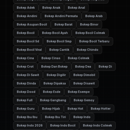
Bokep Adek
Bokep Anak
Bokep Anal
Bokep Andini
Bokep Andini Permata
Bokep Arab
Bokep Asupan Bocil
Bokep Barat
Bokep Binor
Bokep Bocil
Bokep Bocil Ayah
Bokep Bocil Colmek
Bokep Bocil Sd
Bokep Bocil Smp
Bokep Bocil Terbaru
Bokep Bocil Viral
Bokep Cantik
Bokep Chindo
Bokep Cina
Bokep Cinas
Bokep Colmek
Bokep Crot
Bokep Dan Bokep
Bokep Dea
Bokep Di
Bokep Di Sawit
Bokep Digilir
Bokep Dimobil
Bokep Dinda
Bokep Dipaksa
Bokep Disawit
Bokep Dood
Bokep Esde
Bokep Esempe
Bokep Full
Bokep Gangbang
Bokep Gemoy
Bokep Guru
Bokep Hijab
Bokep Hot
Bokep Hotter
Bokep Ibu Ibu
Bokep Ibu Tiri
Bokep Indo
Bokep Indo 2026
Bokep Indo Bocil
Bokep Indo Colmek