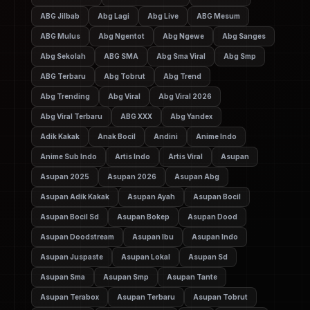
ABG Jilbab
Abg Lagi
Abg Live
ABG Mesum
ABG Mulus
Abg Ngentot
Abg Ngewe
Abg Sanges
Abg Sekolah
ABG SMA
Abg Sma Viral
Abg Smp
ABG Terbaru
Abg Tobrut
Abg Trend
Abg Trending
Abg Viral
Abg Viral 2026
Abg Viral Terbaru
ABG XXX
Abg Yandex
Adik Kakak
Anak Bocil
Andini
Anime Indo
Anime Sub Indo
Artis Indo
Artis Viral
Asupan
Asupan 2025
Asupan 2026
Asupan Abg
Asupan Adik Kakak
Asupan Ayah
Asupan Bocil
Asupan Bocil Sd
Asupan Bokep
Asupan Dood
Asupan Doodstream
Asupan Ibu
Asupan Indo
Asupan Juspaste
Asupan Lokal
Asupan Sd
Asupan Sma
Asupan Smp
Asupan Tante
Asupan Terabox
Asupan Terbaru
Asupan Tobrut