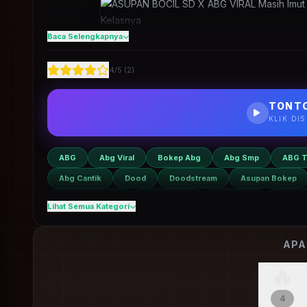
Baca Selengkapnya
Hadirkan pengalaman bioskop Di Rumah! Tonton
Asupan
Sama Teman Kelasnya 1080p sangat tajam di ARSIPBOCI
4
/5 (
2
)
TONTO
KLIK DI
ABG
Abg Viral
Bokep Abg
Abg Smp
ABG T
Abg Cantik
Dood
Doodstream
Asupan Bokep
Asupan Terbaru
Asupan Viral
ABG Bocil
Bocil Vi
Lihat Semua Kategori
Bocil Sd
Bocil Indo
APA
🔥
4