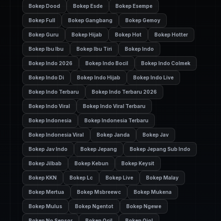
Bokep Dood
Bokep Esde
Bokep Esempe
Bokep Full
Bokep Gangbang
Bokep Gemoy
Bokep Guru
Bokep Hijab
Bokep Hot
Bokep Hotter
Bokep Ibu Ibu
Bokep Ibu Tiri
Bokep Indo
Bokep Indo 2026
Bokep Indo Bocil
Bokep Indo Colmek
Bokep Indo Di
Bokep Indo Hijab
Bokep Indo Live
Bokep Indo Terbaru
Bokep Indo Terbaru 2026
Bokep Indo Viral
Bokep Indo Viral Terbaru
Bokep Indonesia
Bokep Indonesia Terbaru
Bokep Indonesia Viral
Bokep Janda
Bokep Jav
Bokep Jav Indo
Bokep Jepang
Bokep Jepang Sub Indo
Bokep Jilbab
Bokep Kebun
Bokep Keysit
Bokep KKN
Bokep Lc
Bokep Live
Bokep Malay
Bokep Mertua
Bokep Msbreewc
Bokep Mukena
Bokep Mulus
Bokep Ngentot
Bokep Ngewe
Bokep No Sensor
Bokep Ocil
Bokep Ojol