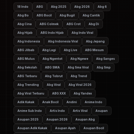
18 Indo
ABG
Abg 2025
Abg 2026
Abg 6
Abg Bo
ABG Bocil
Abg Bugil
Abg Cantik
Abg Cina
ABG Colmek
ABG Crot
Abg Di
Abg Hijab
ABG Indo Hijab
Abg Indo Viral
Abg Indonesia
Abg Indonesia Viral
Abg Jepang
ABG Jilbab
Abg Lagi
Abg Live
ABG Mesum
ABG Mulus
Abg Ngentot
Abg Ngewe
Abg Sanges
Abg Sekolah
ABG SMA
Abg Sma Viral
Abg Smp
ABG Terbaru
Abg Tobrut
Abg Trend
Abg Trending
Abg Viral
Abg Viral 2026
Abg Viral Terbaru
ABG XXX
Abg Yandex
Adik Kakak
Anak Bocil
Andini
Anime Indo
Anime Sub Indo
Artis Indo
Artis Viral
Asupan
Asupan 2025
Asupan 2026
Asupan Abg
Asupan Adik Kakak
Asupan Ayah
Asupan Bocil