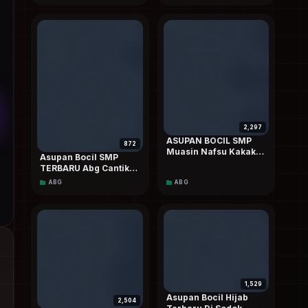
Keponakan Saat
Rumah Sepi Viral
Eksklusif Hd
2,297
ASUPAN BOCIL SMP
872
Muasin Nafsu Kakak
Asupan Bocil SMP
Kelas Sepulang
TERBARU Abg Cantik
Sekolah Sampai CROT
Pamer Body Mulus
ABG
ABG
Berkali-kali Viral
Memew Pink dan
Terbaru
Masih Sempit Top
TRENDING On Social
Media
1,529
Asupan Bocil Hijab
2,504