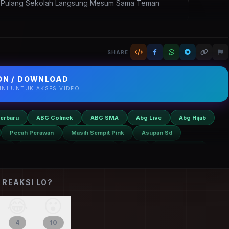
 Bocil Sd
X
Abg Viral
Masih Imut Pulang Sekolah Langsung Mesum
LDOOD.COM. Update harian, bebas tanpa VPN.
SHARE
N / DOWNLOAD
SINI UNTUK AKSES VIDEO
erbaru
ABG Colmek
ABG SMA
Abg Live
Abg Hijab
Pecah Perawan
Masih Sempit Pink
Asupan Sd
ral
Asupan Bocil
Bocil SMP
Bocil
Bocil Terbaru
 REAKSI LO?
😂
😮
4
10