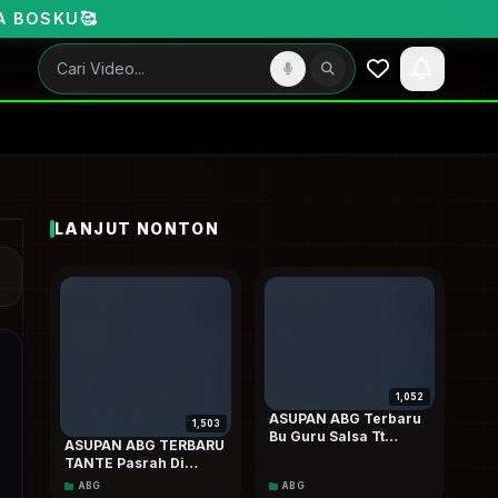
LANJUT NONTON
1,052
ASUPAN ABG Terbaru
1,503
Bu Guru Salsa Tt
ASUPAN ABG TERBARU
Tobrut
TANTE Pasrah Di
Menggairahkan
Sodok-sodok
ABG
ABG
Special Dood Hd