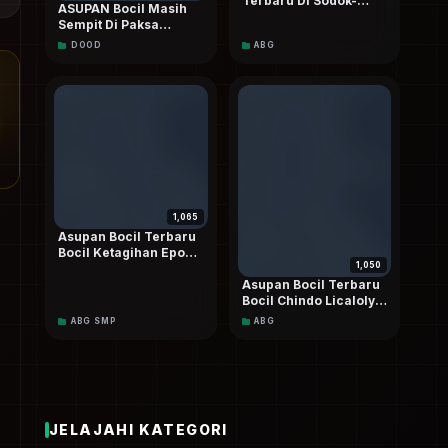
Terbaru Di Sodok-
ASUPAN Bocil Masih
sodok Paksa Kakak
Sempit Di Paksa
Sambil Riasan VIRAL
Masuk Sampai Jebol
DOOD
ABG
Dood
Pecah Perawan
Doodstream Viral
1,065
Asupan Bocil Terbaru
Bocil Ketagihan Epong
1,050
Titid Kakak Sampai
Crotttt Berkali-kali HD
Asupan Bocil Terbaru
Dood
Bocil Chindo Licaloly
Di Sodok-sodok
ABG SMP
ABG
Sampai Mentok
Merintih Kesakitan
Minta Berhenti Viral
Dood HD 4K
JELAJAHI KATEGORI