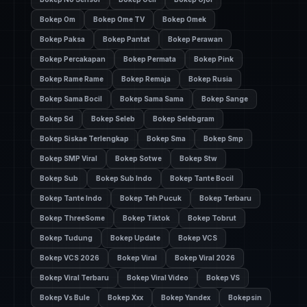
Bokep Om
Bokep Ome TV
Bokep Omek
Bokep Paksa
Bokep Pantat
Bokep Perawan
Bokep Percakapan
Bokep Permata
Bokep Pink
Bokep Rame Rame
Bokep Remaja
Bokep Rusia
Bokep Sama Bocil
Bokep Sama Sama
Bokep Sange
Bokep Sd
Bokep Seleb
Bokep Selebgram
Bokep Siskae Terlengkap
Bokep Sma
Bokep Smp
Bokep SMP Viral
Bokep Sotwe
Bokep Stw
Bokep Sub
Bokep Sub Indo
Bokep Tante Bocil
Bokep Tante Indo
Bokep Teh Pucuk
Bokep Terbaru
Bokep ThreeSome
Bokep Tiktok
Bokep Tobrut
Bokep Tudung
Bokep Update
Bokep VCS
Bokep VCS 2026
Bokep Viral
Bokep Viral 2026
Bokep Viral Terbaru
Bokep Viral Video
Bokep VS
Bokep Vs Bule
Bokep Xxx
Bokep Yandex
Bokepsin