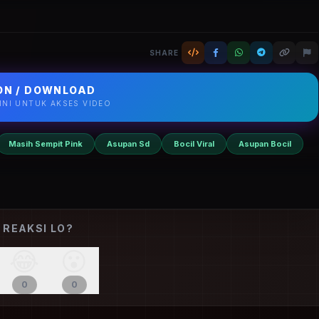
 Ajarin Paman Epong Titiy Gede 1080p paling bening di
SHARE
N / DOWNLOAD
SINI UNTUK AKSES VIDEO
Masih Sempit Pink
Asupan Sd
Bocil Viral
Asupan Bocil
 REAKSI LO?
😂
😮
0
0