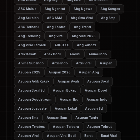
ABG Mulus
Abg Ngentot
Abg Ngewe
Abg Sanges
Abg Sekolah
ABG SMA
Abg Sma Viral
Abg Smp
ABG Terbaru
Abg Tobrut
Abg Trend
Abg Trending
Abg Viral
Abg Viral 2026
Abg Viral Terbaru
ABG XXX
Abg Yandex
Adik Kakak
Anak Bocil
Andini
Anime Indo
Anime Sub Indo
Artis Indo
Artis Viral
Asupan
Asupan 2025
Asupan 2026
Asupan Abg
Asupan Adik Kakak
Asupan Ayah
Asupan Bocil
Asupan Bocil Sd
Asupan Bokep
Asupan Dood
Asupan Doodstream
Asupan Ibu
Asupan Indo
Asupan Juspaste
Asupan Lokal
Asupan Sd
Asupan Sma
Asupan Smp
Asupan Tante
Asupan Terabox
Asupan Terbaru
Asupan Tobrut
Asupan Viral
Asupan Viral Bocil
Barat
Barat Viral