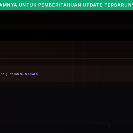
RITAHUAN UPDATE TERBARUNYA BOSKU🥰
ARSIP BOCIL VIRAL NEW
lupa gunakan
VPN USA
🔒