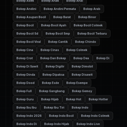
Bokep Adek
Bokep Anak
Bokep Anal
Bokep Andini
Bokep Andini Permata
Bokep Arab
Bokep Asupan Bocil
Bokep Barat
Bokep Binor
Bokep Bocil
Bokep Bocil Ayah
Bokep Bocil Colmek
Bokep Bocil Sd
Bokep Bocil Smp
Bokep Bocil Terbaru
Bokep Bocil Viral
Bokep Cantik
Bokep Chindo
Bokep Cina
Bokep Cinas
Bokep Colmek
Bokep Crot
Bokep Dan Bokep
Bokep Dea
Bokep Di
Bokep Di Sawit
Bokep Digilir
Bokep Dimobil
Bokep Dinda
Bokep Dipaksa
Bokep Disawit
Bokep Dood
Bokep Esde
Bokep Esempe
Bokep Full
Bokep Gangbang
Bokep Gemoy
Bokep Guru
Bokep Hijab
Bokep Hot
Bokep Hotter
Bokep Ibu Ibu
Bokep Ibu Tiri
Bokep Indo
Bokep Indo 2026
Bokep Indo Bocil
Bokep Indo Colmek
Bokep Indo Di
Bokep Indo Hijab
Bokep Indo Live