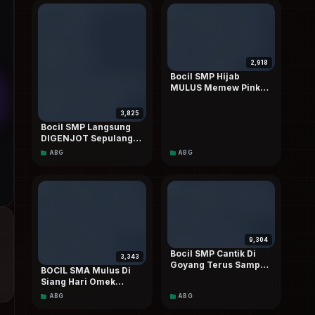
2,918
Bocil SMP Hijab
MULUS Memew Pink
Sangek Sampai Becek
3,825
Bocil SMP Langsung
DIGENJOT Sepulang
Sekolah Sampai Crotttt
ABG
ABG
Dalam Terbaru Dood
9,304
Bocil SMP Cantik Di
3,343
Goyang Terus Sampai
BOCIL SMA Mulus Di
Lemas Tanpa Henti
Siang Hari Omek
Depan Rumah Sampai
ABG
ABG
Mancur HD