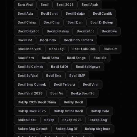
Baru Viral
Bocil
Bocil 2026
Bocil Ayah
Bocil Ayla
Bocil Barat
Bocil Belajar
Bocil Cantik
Bocil China
Bocil Cina
Bocil Dan
Bocil Di Bokep
Bocil Di Entot
Bocil Di Paksa
Bocil Entot
Bocil Ewe
Bocil Hot
Bocil Indo
Bocil Indo Terbaru
Bocil Indo Viral
Bocil Lagi
Bocil Lula Cola
Bocil Om
Bocil Porn
Bocil Sama
Bocil Sange
Bocil Sd
Bocil Sd Colmek
Bocil Sd Di
Bocil Sd Ngewe
Bocil Sd Viral
Bocil Sma
Bocil SMP
Bocil Smp Colmek
Bocil Terbaru
Bocil Viral
Bocil Viral 2026
Bocil Vs
Boekp Bocil Sd
Bök3p 2025 Bocil China
Bök3p Bocil
Bök3p Bocil 2025
Bök3p China Bocil
Bök3p Indo
Bokeb Bocil
Bokep
Bokep 2026
Bokep Abg
Bokep Abg Colmek
Bokep Abg Di
Bokep Abg Indo