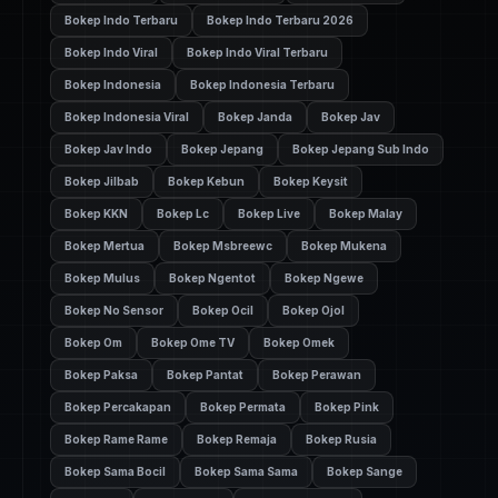
Bokep Indo Terbaru
Bokep Indo Terbaru 2026
Bokep Indo Viral
Bokep Indo Viral Terbaru
Bokep Indonesia
Bokep Indonesia Terbaru
Bokep Indonesia Viral
Bokep Janda
Bokep Jav
Bokep Jav Indo
Bokep Jepang
Bokep Jepang Sub Indo
Bokep Jilbab
Bokep Kebun
Bokep Keysit
Bokep KKN
Bokep Lc
Bokep Live
Bokep Malay
Bokep Mertua
Bokep Msbreewc
Bokep Mukena
Bokep Mulus
Bokep Ngentot
Bokep Ngewe
Bokep No Sensor
Bokep Ocil
Bokep Ojol
Bokep Om
Bokep Ome TV
Bokep Omek
Bokep Paksa
Bokep Pantat
Bokep Perawan
Bokep Percakapan
Bokep Permata
Bokep Pink
Bokep Rame Rame
Bokep Remaja
Bokep Rusia
Bokep Sama Bocil
Bokep Sama Sama
Bokep Sange