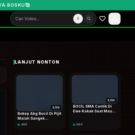
LANJUT NONTON
6,199
BOCIL SMA Cantik Di
9,190
Ewe Kakak Saat Mau
Bokep Abg Bocil Di Pijit
Berangkat Sekolah
Malah Sangek
Berakhir Di Entot Kang
ABG
ABG
Pijit Doodstream