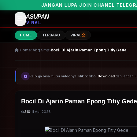
N LUPA JOIN CHANEL TELEGRAMNYA UNTUK PEMBE
ASUPAN
VIRAL
HOME
TERBARU
VIRAL
Home
Abg Smp
Bocil Di Ajarin Paman Epong Titiy Gede
Kalo ga bisa muter videonya, klik tombol
Download
dan jangan 
Bocil Di Ajarin Paman Epong Titiy Gede
·
210
11 Apr 2026