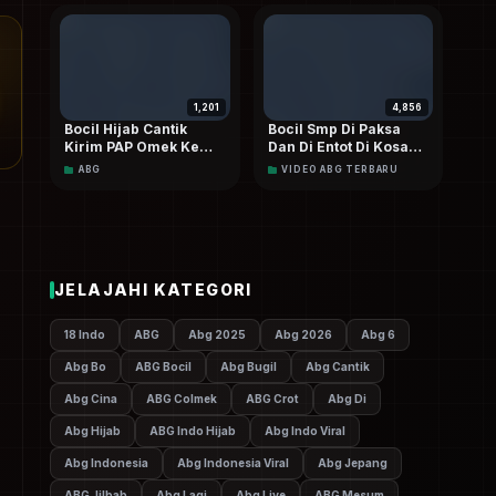
1,201
4,856
Bocil Hijab Cantik
Bocil Smp Di Paksa
Kirim PAP Omek Ke
Dan Di Entot Di Kosan
Pacar Walaupun Lagi
Sama Teman
ABG
VIDEO ABG TERBARU
Pms Terbaru
Sekelasnya
JELAJAHI KATEGORI
18 Indo
ABG
Abg 2025
Abg 2026
Abg 6
Abg Bo
ABG Bocil
Abg Bugil
Abg Cantik
Abg Cina
ABG Colmek
ABG Crot
Abg Di
Abg Hijab
ABG Indo Hijab
Abg Indo Viral
Abg Indonesia
Abg Indonesia Viral
Abg Jepang
ABG Jilbab
Abg Lagi
Abg Live
ABG Mesum