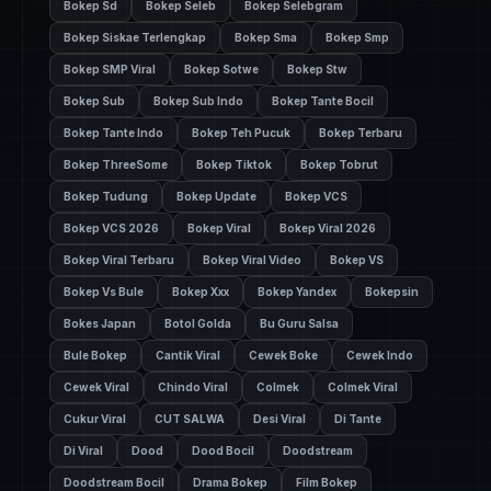
Bokep Sd
Bokep Seleb
Bokep Selebgram
Bokep Siskae Terlengkap
Bokep Sma
Bokep Smp
Bokep SMP Viral
Bokep Sotwe
Bokep Stw
Bokep Sub
Bokep Sub Indo
Bokep Tante Bocil
Bokep Tante Indo
Bokep Teh Pucuk
Bokep Terbaru
Bokep ThreeSome
Bokep Tiktok
Bokep Tobrut
Bokep Tudung
Bokep Update
Bokep VCS
Bokep VCS 2026
Bokep Viral
Bokep Viral 2026
Bokep Viral Terbaru
Bokep Viral Video
Bokep VS
Bokep Vs Bule
Bokep Xxx
Bokep Yandex
Bokepsin
Bokes Japan
Botol Golda
Bu Guru Salsa
Bule Bokep
Cantik Viral
Cewek Boke
Cewek Indo
Cewek Viral
Chindo Viral
Colmek
Colmek Viral
Cukur Viral
CUT SALWA
Desi Viral
Di Tante
Di Viral
Dood
Dood Bocil
Doodstream
Doodstream Bocil
Drama Bokep
Film Bokep