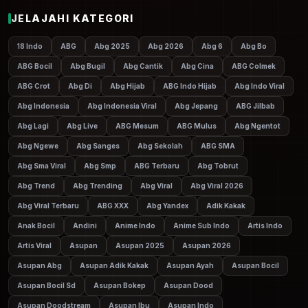
JELAJAHI KATEGORI
18 Indo
ABG
Abg 2025
Abg 2026
Abg 6
Abg Bo
ABG Bocil
Abg Bugil
Abg Cantik
Abg Cina
ABG Colmek
ABG Crot
Abg Di
Abg Hijab
ABG Indo Hijab
Abg Indo Viral
Abg Indonesia
Abg Indonesia Viral
Abg Jepang
ABG Jilbab
Abg Lagi
Abg Live
ABG Mesum
ABG Mulus
Abg Ngentot
Abg Ngewe
Abg Sanges
Abg Sekolah
ABG SMA
Abg Sma Viral
Abg Smp
ABG Terbaru
Abg Tobrut
Abg Trend
Abg Trending
Abg Viral
Abg Viral 2026
Abg Viral Terbaru
ABG XXX
Abg Yandex
Adik Kakak
Anak Bocil
Andini
Anime Indo
Anime Sub Indo
Artis Indo
Artis Viral
Asupan
Asupan 2025
Asupan 2026
Asupan Abg
Asupan Adik Kakak
Asupan Ayah
Asupan Bocil
Asupan Bocil Sd
Asupan Bokep
Asupan Dood
Asupan Doodstream
Asupan Ibu
Asupan Indo