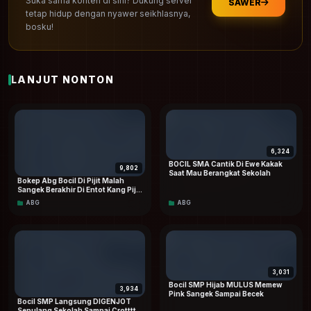
Suka sama konten di sini? Dukung server
SAWER
tetap hidup dengan nyawer seikhlasnya,
bosku!
LANJUT NONTON
6,324
BOCIL SMA Cantik Di Ewe Kakak
9,802
Saat Mau Berangkat Sekolah
Bokep Abg Bocil Di Pijit Malah
Sangek Berakhir Di Entot Kang Pijit
Doodstream
ABG
ABG
3,031
Bawa keseruan bioskop Di Rumah! Tonton
Bocil SMP
Bocil SMP Hijab MULUS Memew
3,934
Ganas Gk Mau Berhenti Minta Di Genjot Terus 1080p
Pink Sangek Sampai Becek
Bocil SMP Langsung DIGENJOT
Sepulang Sekolah Sampai Crotttt