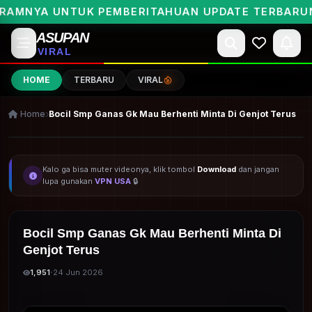
NYA UNTUK PEMBERITAHUAN UPDATE TERBARUNYA 
ASUPAN
VIRAL
HOME
TERBARU
VIRAL
Home
Bocil Smp Ganas Gk Mau Berhenti Minta Di Genjot Terus
ARSIP BOCIL VIRAL NEW
Kalo ga bisa muter videonya, klik tombol
Download
dan jangan
lupa gunakan
VPN USA
🔒
Bocil Smp Ganas Gk Mau Berhenti Minta Di
Genjot Terus
·
1,951
24 Jun 2026