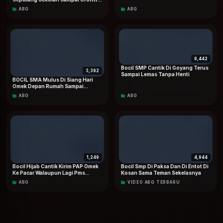
sangat tajam di ARSIPBOCILDOOD.COM. Update harian,
Dalam Terbaru Dood
ABG
ABG
bebas tanpa VPN.
9,442
Bocil SMP Cantik Di Goyang Terus
3,392
Sampai Lemas Tanpa Henti
BOCIL SMA Mulus Di Siang Hari
Omek Depan Rumah Sampai
Mancur HD
ABG
ABG
1,249
4,944
Bocil Hijab Cantik Kirim PAP Omek
Bocil Smp Di Paksa Dan Di Entot Di
Ke Pacar Walaupun Lagi Pms
Kosan Sama Teman Sekelasnya
Terbaru
ABG
VIDEO ABG TERBARU