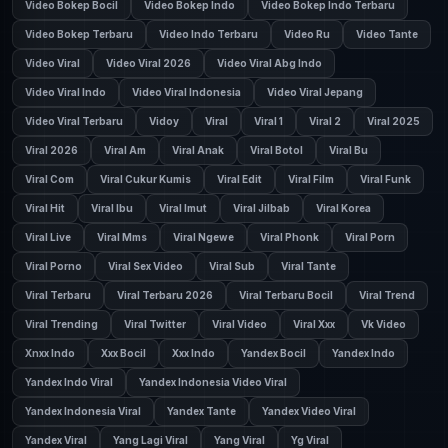
Video Bokep Bocil
Video Bokep Indo
Video Bokep Indo Terbaru
Video Bokep Terbaru
Video Indo Terbaru
Video Ru
Video Tante
Video Viral
Video Viral 2026
Video Viral Abg Indo
Video Viral Indo
Video Viral Indonesia
Video Viral Jepang
Video Viral Terbaru
Vidoy
Viral
Viral 1
Viral 2
Viral 2025
Viral 2026
Viral Am
Viral Anak
Viral Botol
Viral Bu
Viral Com
Viral Cukur Kumis
Viral Edit
Viral Film
Viral Funk
Viral Hit
Viral Ibu
Viral Imut
Viral Jilbab
Viral Korea
Viral Live
Viral Mms
Viral Ngewe
Viral Phonk
Viral Porn
Viral Porno
Viral Sex Video
Viral Sub
Viral Tante
Viral Terbaru
Viral Terbaru 2026
Viral Terbaru Bocil
Viral Trend
Viral Trending
Viral Twitter
Viral Video
Viral Xxx
Vk Video
Xnxx Indo
Xxx Bocil
Xxx Indo
Yandex Bocil
Yandex Indo
Yandex Indo Viral
Yandex Indonesia Video Viral
Yandex Indonesia Viral
Yandex Tante
Yandex Video Viral
Yandex Viral
Yang Lagi Viral
Yang Viral
Yg Viral