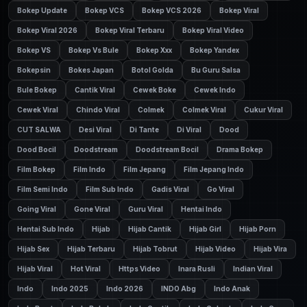
Bokep Update
Bokep VCS
Bokep VCS 2026
Bokep Viral
Bokep Viral 2026
Bokep Viral Terbaru
Bokep Viral Video
Bokep VS
Bokep Vs Bule
Bokep Xxx
Bokep Yandex
Bokepsin
Bokes Japan
Botol Golda
Bu Guru Salsa
Bule Bokep
Cantik Viral
Cewek Boke
Cewek Indo
Cewek Viral
Chindo Viral
Colmek
Colmek Viral
Cukur Viral
CUT SALWA
Desi Viral
Di Tante
Di Viral
Dood
Dood Bocil
Doodstream
Doodstream Bocil
Drama Bokep
Film Bokep
Film Indo
Film Jepang
Film Jepang Indo
Film Semi Indo
Film Sub Indo
Gadis Viral
Go Viral
Going Viral
Gone Viral
Guru Viral
Hentai Indo
Hentai Sub Indo
Hijab
Hijab Cantik
Hijab Girl
Hijab Porn
Hijab Sex
Hijab Terbaru
Hijab Tobrut
Hijab Video
Hijab Vira
Hijab Viral
Hot Viral
Https Video
Inara Rusli
Indian Viral
Indo
Indo 2025
Indo 2026
INDO Abg
Indo Anak