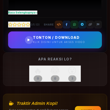
Baca Selengkapnya
0
/5 (
0
)
SHARE
TONTON / DOWNLOAD
KLIK DISINI UNTUK AKSES VIDEO
APA REAKSI LO?
🔥
😂
😮
0
0
3
Traktir Admin Kopi!