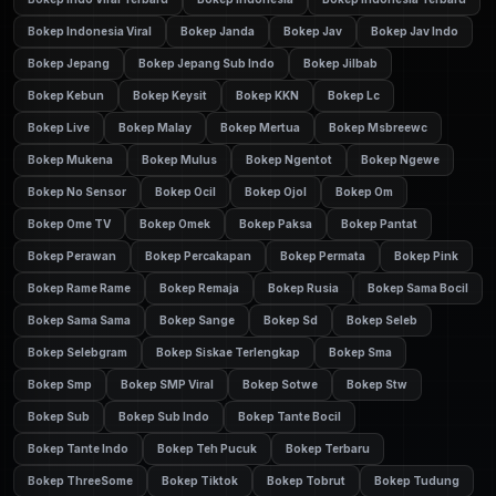
Bokep Indonesia Viral
Bokep Janda
Bokep Jav
Bokep Jav Indo
Bokep Jepang
Bokep Jepang Sub Indo
Bokep Jilbab
Bokep Kebun
Bokep Keysit
Bokep KKN
Bokep Lc
Bokep Live
Bokep Malay
Bokep Mertua
Bokep Msbreewc
Bokep Mukena
Bokep Mulus
Bokep Ngentot
Bokep Ngewe
Bokep No Sensor
Bokep Ocil
Bokep Ojol
Bokep Om
Bokep Ome TV
Bokep Omek
Bokep Paksa
Bokep Pantat
Bokep Perawan
Bokep Percakapan
Bokep Permata
Bokep Pink
Bokep Rame Rame
Bokep Remaja
Bokep Rusia
Bokep Sama Bocil
Bokep Sama Sama
Bokep Sange
Bokep Sd
Bokep Seleb
Bokep Selebgram
Bokep Siskae Terlengkap
Bokep Sma
Bokep Smp
Bokep SMP Viral
Bokep Sotwe
Bokep Stw
Bokep Sub
Bokep Sub Indo
Bokep Tante Bocil
Bokep Tante Indo
Bokep Teh Pucuk
Bokep Terbaru
Bokep ThreeSome
Bokep Tiktok
Bokep Tobrut
Bokep Tudung