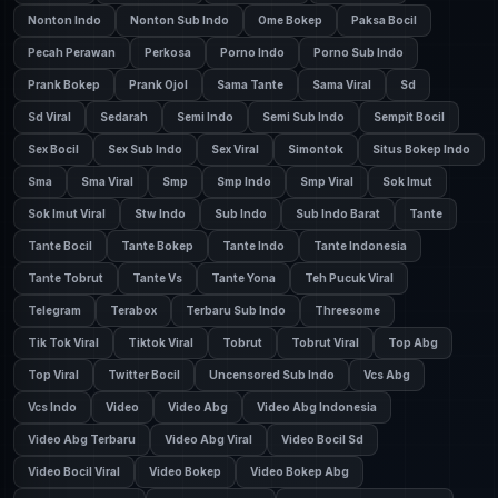
Nonton Indo
Nonton Sub Indo
Ome Bokep
Paksa Bocil
Pecah Perawan
Perkosa
Porno Indo
Porno Sub Indo
Prank Bokep
Prank Ojol
Sama Tante
Sama Viral
Sd
Sd Viral
Sedarah
Semi Indo
Semi Sub Indo
Sempit Bocil
Sex Bocil
Sex Sub Indo
Sex Viral
Simontok
Situs Bokep Indo
Sma
Sma Viral
Smp
Smp Indo
Smp Viral
Sok Imut
Sok Imut Viral
Stw Indo
Sub Indo
Sub Indo Barat
Tante
Tante Bocil
Tante Bokep
Tante Indo
Tante Indonesia
Tante Tobrut
Tante Vs
Tante Yona
Teh Pucuk Viral
Telegram
Terabox
Terbaru Sub Indo
Threesome
Tik Tok Viral
Tiktok Viral
Tobrut
Tobrut Viral
Top Abg
Top Viral
Twitter Bocil
Uncensored Sub Indo
Vcs Abg
Vcs Indo
Video
Video Abg
Video Abg Indonesia
Video Abg Terbaru
Video Abg Viral
Video Bocil Sd
Video Bocil Viral
Video Bokep
Video Bokep Abg