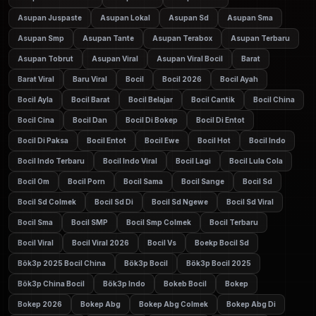
Asupan Juspaste
Asupan Lokal
Asupan Sd
Asupan Sma
Asupan Smp
Asupan Tante
Asupan Terabox
Asupan Terbaru
Asupan Tobrut
Asupan Viral
Asupan Viral Bocil
Barat
Barat Viral
Baru Viral
Bocil
Bocil 2026
Bocil Ayah
Bocil Ayla
Bocil Barat
Bocil Belajar
Bocil Cantik
Bocil China
Bocil Cina
Bocil Dan
Bocil Di Bokep
Bocil Di Entot
Bocil Di Paksa
Bocil Entot
Bocil Ewe
Bocil Hot
Bocil Indo
Bocil Indo Terbaru
Bocil Indo Viral
Bocil Lagi
Bocil Lula Cola
Bocil Om
Bocil Porn
Bocil Sama
Bocil Sange
Bocil Sd
Bocil Sd Colmek
Bocil Sd Di
Bocil Sd Ngewe
Bocil Sd Viral
Bocil Sma
Bocil SMP
Bocil Smp Colmek
Bocil Terbaru
Bocil Viral
Bocil Viral 2026
Bocil Vs
Boekp Bocil Sd
Bök3p 2025 Bocil China
Bök3p Bocil
Bök3p Bocil 2025
Bök3p China Bocil
Bök3p Indo
Bokeb Bocil
Bokep
Bokep 2026
Bokep Abg
Bokep Abg Colmek
Bokep Abg Di