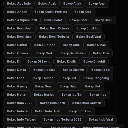
Bokep Abg Indo
Bokep Adek
Bokep Anak
Bokep Anal
Bokep Andini
Bokep Andini Permata
Bokep Arab
Bokep Asupan Bocil
Bokep Barat
Bokep Binor
Bokep Bocil
Bokep Bocil Ayah
Bokep Bocil Colmek
Bokep Bocil Sd
Bokep Bocil Smp
Bokep Bocil Terbaru
Bokep Bocil Viral
Bokep Cantik
Bokep Chindo
Bokep Cina
Bokep Cinas
Bokep Colmek
Bokep Crot
Bokep Dan Bokep
Bokep Dea
Bokep Di
Bokep Di Sawit
Bokep Digilir
Bokep Dimobil
Bokep Dinda
Bokep Dipaksa
Bokep Disawit
Bokep Dood
Bokep Esde
Bokep Esempe
Bokep Full
Bokep Gangbang
Bokep Gemoy
Bokep Guru
Bokep Hijab
Bokep Hot
Bokep Hotter
Bokep Ibu Ibu
Bokep Ibu Tiri
Bokep Indo
Bokep Indo 2026
Bokep Indo Bocil
Bokep Indo Colmek
Bokep Indo Di
Bokep Indo Hijab
Bokep Indo Live
Bokep Indo Terbaru
Bokep Indo Terbaru 2026
Bokep Indo Viral
Bokep Indo Viral Terbaru
Bokep Indonesia
Bokep Indonesia Terbaru