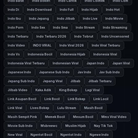
Indo Barat
Indo Bokeh
Indo Cantik
Indo Colmek
Indo Com
Indo Di
Indo Download
Indo Full
Indo Hijab
Indo Hot
Indo Ibu
Indo Jepang
Indo Jilbab
Indo Live
Indo Movie
Indo Porn
Indo Sex
Indo Sma
Indo Stream
Indo Streaming
Indo Terbaru
Indo Terbaru 2026
Indo Tobrut
Indo Uncensored
Indo Video
INDO VIRAL
Indo Viral 2026
Indo Viral Terbaru
Indo Vs
Indonesia Bocil
Indonesia Hijab
Indonesia Viral
Indonesia Viral Terbaru
Indonesian Viral
Japan Indo
Japan Viral
Japanese Indo
Japanese Sub Indo
Jav Indo
Jav Sub Indo
Jepang Sub Indo
Jepang Viral
Jilbab
Jilbab Terbaru
Jilbab Video
Kaka Adik
King Bokep
Lagi Viral
Link Asupan Bocil
Link Bocil
Link Bokep
Link Locil
Link Viral
Lives Bokep
Lulu Stream
Masih Bocil
Masih Sempit Pink
Memek Bocil
Mesum Bocil
Mms Viral Video
Movie Sub Indo
Msbreewc
Muslim Hijab
Nay Tik Tok
New Viral
Ngentot Bocil
Ngentot Indo
Ngewe Indo