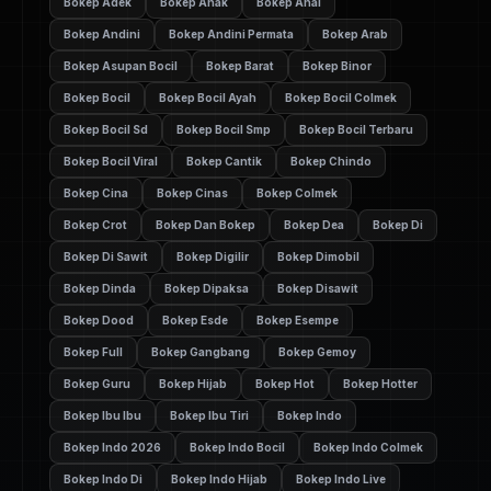
Bokep Adek
Bokep Anak
Bokep Anal
Bokep Andini
Bokep Andini Permata
Bokep Arab
Bokep Asupan Bocil
Bokep Barat
Bokep Binor
Bokep Bocil
Bokep Bocil Ayah
Bokep Bocil Colmek
Bokep Bocil Sd
Bokep Bocil Smp
Bokep Bocil Terbaru
Bokep Bocil Viral
Bokep Cantik
Bokep Chindo
Bokep Cina
Bokep Cinas
Bokep Colmek
Bokep Crot
Bokep Dan Bokep
Bokep Dea
Bokep Di
Bokep Di Sawit
Bokep Digilir
Bokep Dimobil
Bokep Dinda
Bokep Dipaksa
Bokep Disawit
Bokep Dood
Bokep Esde
Bokep Esempe
Bokep Full
Bokep Gangbang
Bokep Gemoy
Bokep Guru
Bokep Hijab
Bokep Hot
Bokep Hotter
Bokep Ibu Ibu
Bokep Ibu Tiri
Bokep Indo
Bokep Indo 2026
Bokep Indo Bocil
Bokep Indo Colmek
Bokep Indo Di
Bokep Indo Hijab
Bokep Indo Live