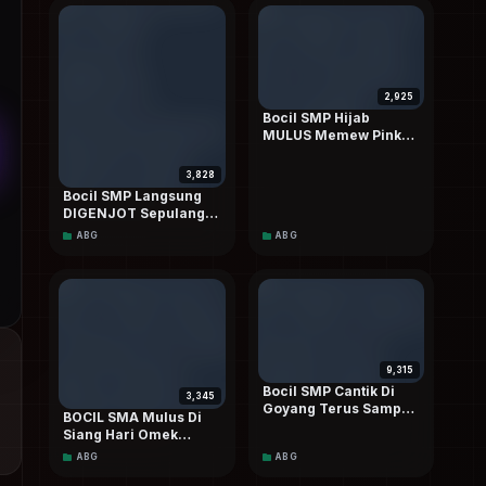
2,925
Bocil SMP Hijab
MULUS Memew Pink
Sangek Sampai Becek
3,828
Bocil SMP Langsung
DIGENJOT Sepulang
Sekolah Sampai Crotttt
ABG
ABG
Dalam Terbaru Dood
9,315
Bocil SMP Cantik Di
3,345
Goyang Terus Sampai
BOCIL SMA Mulus Di
Lemas Tanpa Henti
Siang Hari Omek
Depan Rumah Sampai
ABG
ABG
Mancur HD