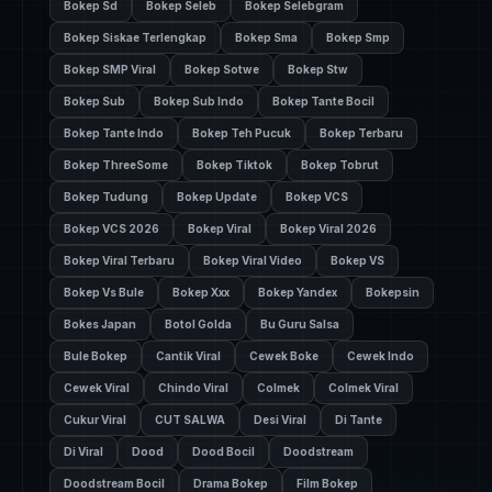
Bokep Sd
Bokep Seleb
Bokep Selebgram
Bokep Siskae Terlengkap
Bokep Sma
Bokep Smp
Bokep SMP Viral
Bokep Sotwe
Bokep Stw
Bokep Sub
Bokep Sub Indo
Bokep Tante Bocil
Bokep Tante Indo
Bokep Teh Pucuk
Bokep Terbaru
Bokep ThreeSome
Bokep Tiktok
Bokep Tobrut
Bokep Tudung
Bokep Update
Bokep VCS
Bokep VCS 2026
Bokep Viral
Bokep Viral 2026
Bokep Viral Terbaru
Bokep Viral Video
Bokep VS
Bokep Vs Bule
Bokep Xxx
Bokep Yandex
Bokepsin
Bokes Japan
Botol Golda
Bu Guru Salsa
Bule Bokep
Cantik Viral
Cewek Boke
Cewek Indo
Cewek Viral
Chindo Viral
Colmek
Colmek Viral
Cukur Viral
CUT SALWA
Desi Viral
Di Tante
Di Viral
Dood
Dood Bocil
Doodstream
Doodstream Bocil
Drama Bokep
Film Bokep