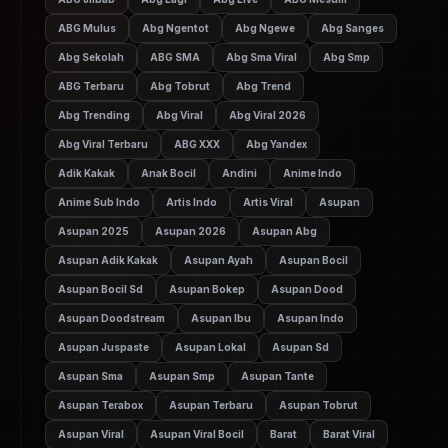
ABG Mulus
Abg Ngentot
Abg Ngewe
Abg Sanges
Abg Sekolah
ABG SMA
Abg Sma Viral
Abg Smp
ABG Terbaru
Abg Tobrut
Abg Trend
Abg Trending
Abg Viral
Abg Viral 2026
Abg Viral Terbaru
ABG XXX
Abg Yandex
Adik Kakak
Anak Bocil
Andini
Anime Indo
Anime Sub Indo
Artis Indo
Artis Viral
Asupan
Asupan 2025
Asupan 2026
Asupan Abg
Asupan Adik Kakak
Asupan Ayah
Asupan Bocil
Asupan Bocil Sd
Asupan Bokep
Asupan Dood
Asupan Doodstream
Asupan Ibu
Asupan Indo
Asupan Juspaste
Asupan Lokal
Asupan Sd
Asupan Sma
Asupan Smp
Asupan Tante
Asupan Terabox
Asupan Terbaru
Asupan Tobrut
Asupan Viral
Asupan Viral Bocil
Barat
Barat Viral