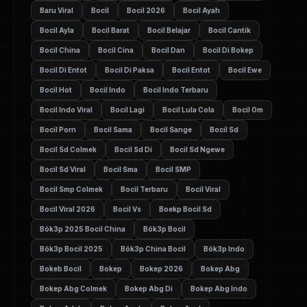
Baru Viral
Bocil
Bocil 2026
Bocil Ayah
Bocil Ayla
Bocil Barat
Bocil Belajar
Bocil Cantik
Bocil China
Bocil Cina
Bocil Dan
Bocil Di Bokep
Bocil Di Entot
Bocil Di Paksa
Bocil Entot
Bocil Ewe
Bocil Hot
Bocil Indo
Bocil Indo Terbaru
Bocil Indo Viral
Bocil Lagi
Bocil Lula Cola
Bocil Om
Bocil Porn
Bocil Sama
Bocil Sange
Bocil Sd
Bocil Sd Colmek
Bocil Sd Di
Bocil Sd Ngewe
Bocil Sd Viral
Bocil Sma
Bocil SMP
Bocil Smp Colmek
Bocil Terbaru
Bocil Viral
Bocil Viral 2026
Bocil Vs
Boekp Bocil Sd
Bök3p 2025 Bocil China
Bök3p Bocil
Bök3p Bocil 2025
Bök3p China Bocil
Bök3p Indo
Bokeb Bocil
Bokep
Bokep 2026
Bokep Abg
Bokep Abg Colmek
Bokep Abg Di
Bokep Abg Indo