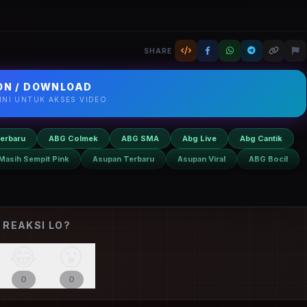
baru
Si
Tobrut
Pulang Sekolah Langsung Omek 1080p paling
pa VPN.
SHARE
N / DOWNLOAD
SINI UNTUK AKSES VIDEO
erbaru
ABG Colmek
ABG SMA
Abg Live
Abg Cantik
Masih Sempit Pink
Asupan Terbaru
Asupan Viral
ABG Bocil
 REAKSI LO?
😂
😮
0
0