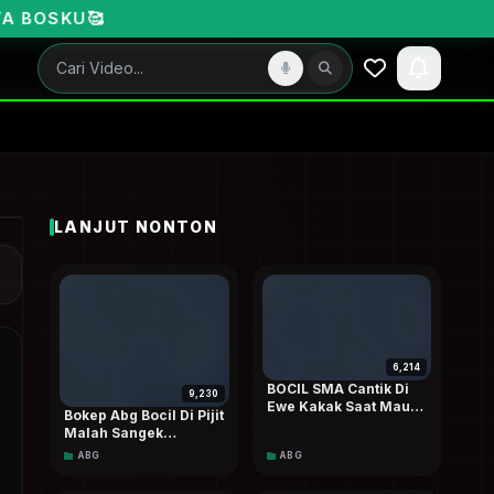
LANJUT NONTON
6,214
BOCIL SMA Cantik Di
9,230
Ewe Kakak Saat Mau
Bokep Abg Bocil Di Pijit
Berangkat Sekolah
Malah Sangek
Berakhir Di Entot Kang
ABG
ABG
Pijit Doodstream