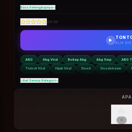
Hadirkan keseruan bioskop Di Rumah! Tonton
Baca Selengkapnya
Bocil Ter
bening di ARSIPBOCILDOOD.COM. Rilis harian, lancar tan
0
/5 (
0
)
TONTO
KLIK DI
ABG
Abg Viral
Bokep Abg
Abg Smp
ABG T
Tobrut Viral
Hijab Viral
Dood
Doodstream
Asupan Bocil
Bocil SMP
Bocil Terbaru
Lihat Semua Kategori
APA
🔥
0