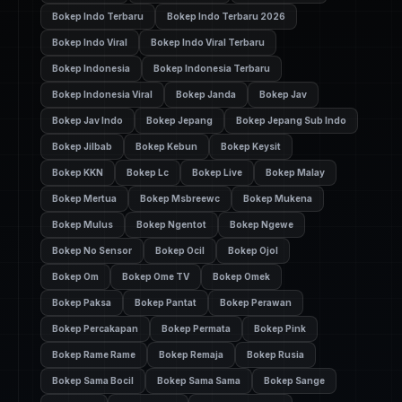
Bokep Indo Terbaru
Bokep Indo Terbaru 2026
Bokep Indo Viral
Bokep Indo Viral Terbaru
Bokep Indonesia
Bokep Indonesia Terbaru
Bokep Indonesia Viral
Bokep Janda
Bokep Jav
Bokep Jav Indo
Bokep Jepang
Bokep Jepang Sub Indo
Bokep Jilbab
Bokep Kebun
Bokep Keysit
Bokep KKN
Bokep Lc
Bokep Live
Bokep Malay
Bokep Mertua
Bokep Msbreewc
Bokep Mukena
Bokep Mulus
Bokep Ngentot
Bokep Ngewe
Bokep No Sensor
Bokep Ocil
Bokep Ojol
Bokep Om
Bokep Ome TV
Bokep Omek
Bokep Paksa
Bokep Pantat
Bokep Perawan
Bokep Percakapan
Bokep Permata
Bokep Pink
Bokep Rame Rame
Bokep Remaja
Bokep Rusia
Bokep Sama Bocil
Bokep Sama Sama
Bokep Sange