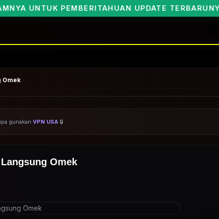
ERITAHUAN UPDATE TERBARUNYA BOSKU🥰
ng Omek
ARSIP BOCIL VIRAL NEW
lupa gunakan
VPN USA
🔒
ah Langsung Omek