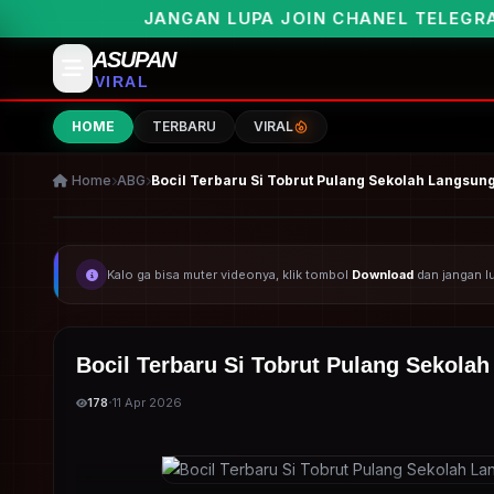
AN LUPA JOIN CHANEL TELEGRAMNYA UNTUK PEMB
ASUPAN
VIRAL
HOME
TERBARU
VIRAL
Home
ABG
Bocil Terbaru Si Tobrut Pulang Sekolah Langsu
Kalo ga bisa muter videonya, klik tombol
Download
dan jangan 
Bocil Terbaru Si Tobrut Pulang Sekol
·
178
11 Apr 2026