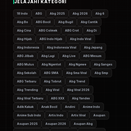
JELAJAHI KATEGORI
18 Indo
ABG
Abg 2025
Abg 2026
Abg 6
Abg Bo
ABG Bocil
Abg Bugil
Abg Cantik
Abg Cina
ABG Colmek
ABG Crot
Abg Di
Abg Hijab
ABG Indo Hijab
Abg Indo Viral
Abg Indonesia
Abg Indonesia Viral
Abg Jepang
ABG Jilbab
Abg Lagi
Abg Live
ABG Mesum
ABG Mulus
Abg Ngentot
Abg Ngewe
Abg Sanges
Abg Sekolah
ABG SMA
Abg Sma Viral
Abg Smp
ABG Terbaru
Abg Tobrut
Abg Trend
Abg Trending
Abg Viral
Abg Viral 2026
Abg Viral Terbaru
ABG XXX
Abg Yandex
Adik Kakak
Anak Bocil
Andini
Anime Indo
Anime Sub Indo
Artis Indo
Artis Viral
Asupan
Asupan 2025
Asupan 2026
Asupan Abg