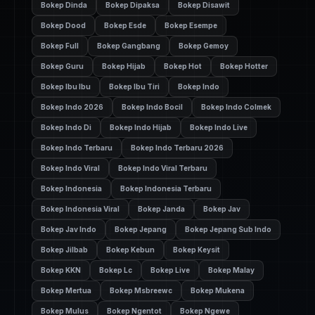
Bokep Dinda
Bokep Dipaksa
Bokep Disawit
Bokep Dood
Bokep Esde
Bokep Esempe
Bokep Full
Bokep Gangbang
Bokep Gemoy
Bokep Guru
Bokep Hijab
Bokep Hot
Bokep Hotter
Bokep Ibu Ibu
Bokep Ibu Tiri
Bokep Indo
Bokep Indo 2026
Bokep Indo Bocil
Bokep Indo Colmek
Bokep Indo Di
Bokep Indo Hijab
Bokep Indo Live
Bokep Indo Terbaru
Bokep Indo Terbaru 2026
Bokep Indo Viral
Bokep Indo Viral Terbaru
Bokep Indonesia
Bokep Indonesia Terbaru
Bokep Indonesia Viral
Bokep Janda
Bokep Jav
Bokep Jav Indo
Bokep Jepang
Bokep Jepang Sub Indo
Bokep Jilbab
Bokep Kebun
Bokep Keysit
Bokep KKN
Bokep Lc
Bokep Live
Bokep Malay
Bokep Mertua
Bokep Msbreewc
Bokep Mukena
Bokep Mulus
Bokep Ngentot
Bokep Ngewe