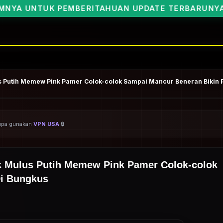
ITAHUAN UPDATE TERBARUNYA BOSKU🥰
us Putih Memew Pink Pamer Colok-colok Sampai Mancur Beneran Bikin 
ARSIP BOCIL VIRAL NEW
lupa gunakan
VPN USA
🔒
k Mulus Putih Memew Pink Pamer Colok-colok
Di Bungkus