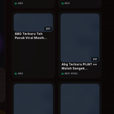
Sekolah Sampai Crotttt
ABG
ABG
Dalam Terbaru Dood
297
ABG Terbaru Teh
Pucuk Viral Masih
Anget
251
Abg Terbaru PIJAT ++
Malah Sangek
Berneran Akhirnya Di
ABG
ABG VIRAL
Ewew Om²Berkali-kali
Sampai Crotttt Dalam
Special Dood HD 4k