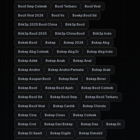
Bocil Smp Colmek
Bocil Terbaru
Bocil Viral
Bocil Viral 2026
Bocil Vs
Boekp Bocil Sd
Bök3p 2025 Bocil China
Bök3p Bocil
Bök3p Bocil 2025
Bök3p China Bocil
Bök3p Indo
Bokeb Bocil
Bokep
Bokep 2026
Bokep Abg
Bokep Abg Colmek
Bokep Abg Di
Bokep Abg Indo
Bokep Adek
Bokep Anak
Bokep Anal
Bokep Andini
Bokep Andini Permata
Bokep Arab
Bokep Asupan Bocil
Bokep Barat
Bokep Binor
Bokep Bocil
Bokep Bocil Ayah
Bokep Bocil Colmek
Bokep Bocil Sd
Bokep Bocil Smp
Bokep Bocil Terbaru
Bokep Bocil Viral
Bokep Cantik
Bokep Chindo
Bokep Cina
Bokep Cinas
Bokep Colmek
Bokep Crot
Bokep Dan Bokep
Bokep Dea
Bokep Di
Bokep Di Sawit
Bokep Digilir
Bokep Dimobil