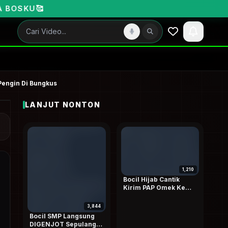
Pengin Di Bungkus
LANJUT NONTON
1,210
Bocil Hijab Cantik
Kirim PAP Omek Ke
Pacar Walaupun Lagi
Pms Terbaru
3,844
Bocil SMP Langsung
DIGENJOT Sepulang