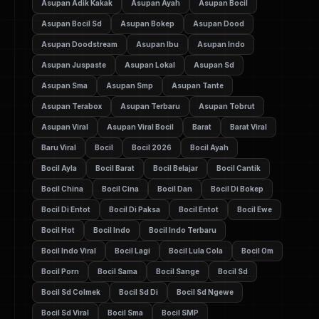
Asupan Adik Kakak
Asupan Ayah
Asupan Bocil
Asupan Bocil Sd
Asupan Bokep
Asupan Dood
Asupan Doodstream
Asupan Ibu
Asupan Indo
Asupan Juspaste
Asupan Lokal
Asupan Sd
Asupan Sma
Asupan Smp
Asupan Tante
Asupan Terabox
Asupan Terbaru
Asupan Tobrut
Asupan Viral
Asupan Viral Bocil
Barat
Barat Viral
Baru Viral
Bocil
Bocil 2026
Bocil Ayah
Bocil Ayla
Bocil Barat
Bocil Belajar
Bocil Cantik
Bocil China
Bocil Cina
Bocil Dan
Bocil Di Bokep
Bocil Di Entot
Bocil Di Paksa
Bocil Entot
Bocil Ewe
Bocil Hot
Bocil Indo
Bocil Indo Terbaru
Bocil Indo Viral
Bocil Lagi
Bocil Lula Cola
Bocil Om
Bocil Porn
Bocil Sama
Bocil Sange
Bocil Sd
Bocil Sd Colmek
Bocil Sd Di
Bocil Sd Ngewe
Bocil Sd Viral
Bocil Sma
Bocil SMP