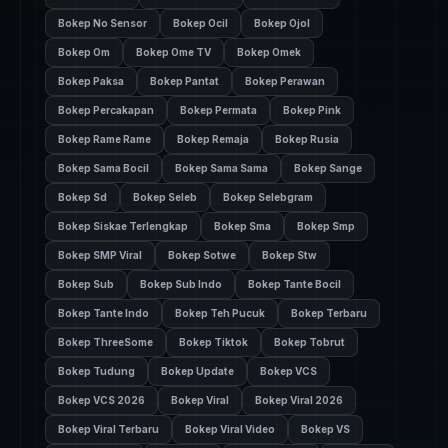
Bokep No Sensor
Bokep Ocil
Bokep Ojol
Bokep Om
Bokep Ome TV
Bokep Omek
Bokep Paksa
Bokep Pantat
Bokep Perawan
Bokep Percakapan
Bokep Permata
Bokep Pink
Bokep Rame Rame
Bokep Remaja
Bokep Rusia
Bokep Sama Bocil
Bokep Sama Sama
Bokep Sange
Bokep Sd
Bokep Seleb
Bokep Selebgram
Bokep Siskae Terlengkap
Bokep Sma
Bokep Smp
Bokep SMP Viral
Bokep Sotwe
Bokep Stw
Bokep Sub
Bokep Sub Indo
Bokep Tante Bocil
Bokep Tante Indo
Bokep Teh Pucuk
Bokep Terbaru
Bokep ThreeSome
Bokep Tiktok
Bokep Tobrut
Bokep Tudung
Bokep Update
Bokep VCS
Bokep VCS 2026
Bokep Viral
Bokep Viral 2026
Bokep Viral Terbaru
Bokep Viral Video
Bokep VS