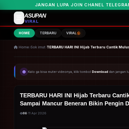
 LUPA JOIN CHANEL TELEGRAMNYA UNTUK PEMBER
ASUPAN
VIRAL
HOME
TERBARU
VIRAL
Home
Sok imut
TERBARU HARI INI Hijab Terbaru Cantik Mul
Kalo ga bisa muter videonya, klik tombol
Download
dan jangan 
TERBARU HARI INI Hijab Terbaru Canti
Sampai Mancur Beneran Bikin Pengin 
·
86
11 Apr 2026