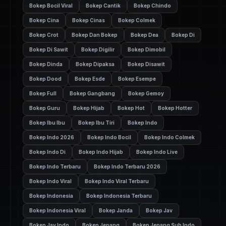
Bokep Bocil Viral
Bokep Cantik
Bokep Chindo
Bokep Cina
Bokep Cinas
Bokep Colmek
Bokep Crot
Bokep Dan Bokep
Bokep Dea
Bokep Di
Bokep Di Sawit
Bokep Digilir
Bokep Dimobil
Bokep Dinda
Bokep Dipaksa
Bokep Disawit
Bokep Dood
Bokep Esde
Bokep Esempe
Bokep Full
Bokep Gangbang
Bokep Gemoy
Bokep Guru
Bokep Hijab
Bokep Hot
Bokep Hotter
Bokep Ibu Ibu
Bokep Ibu Tiri
Bokep Indo
Bokep Indo 2026
Bokep Indo Bocil
Bokep Indo Colmek
Bokep Indo Di
Bokep Indo Hijab
Bokep Indo Live
Bokep Indo Terbaru
Bokep Indo Terbaru 2026
Bokep Indo Viral
Bokep Indo Viral Terbaru
Bokep Indonesia
Bokep Indonesia Terbaru
Bokep Indonesia Viral
Bokep Janda
Bokep Jav
Bokep Jav Indo
Bokep Jepang
Bokep Jepang Sub Indo