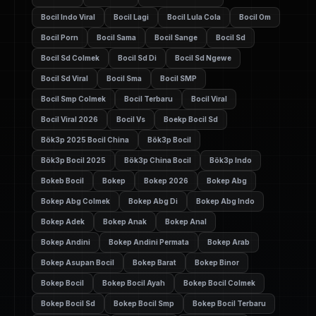
Bocil Indo Viral
Bocil Lagi
Bocil Lula Cola
Bocil Om
Bocil Porn
Bocil Sama
Bocil Sange
Bocil Sd
Bocil Sd Colmek
Bocil Sd Di
Bocil Sd Ngewe
Bocil Sd Viral
Bocil Sma
Bocil SMP
Bocil Smp Colmek
Bocil Terbaru
Bocil Viral
Bocil Viral 2026
Bocil Vs
Boekp Bocil Sd
Bök3p 2025 Bocil China
Bök3p Bocil
Bök3p Bocil 2025
Bök3p China Bocil
Bök3p Indo
Bokeb Bocil
Bokep
Bokep 2026
Bokep Abg
Bokep Abg Colmek
Bokep Abg Di
Bokep Abg Indo
Bokep Adek
Bokep Anak
Bokep Anal
Bokep Andini
Bokep Andini Permata
Bokep Arab
Bokep Asupan Bocil
Bokep Barat
Bokep Binor
Bokep Bocil
Bokep Bocil Ayah
Bokep Bocil Colmek
Bokep Bocil Sd
Bokep Bocil Smp
Bokep Bocil Terbaru