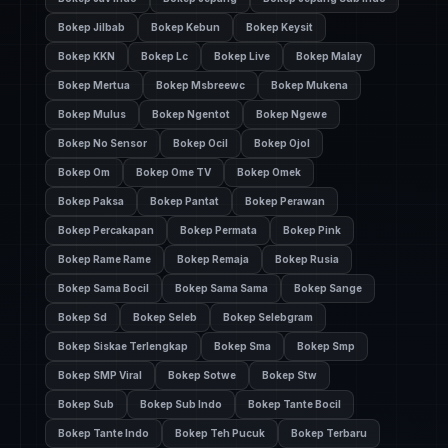
Bokep Jilbab
Bokep Kebun
Bokep Keysit
Bokep KKN
Bokep Lc
Bokep Live
Bokep Malay
Bokep Mertua
Bokep Msbreewc
Bokep Mukena
Bokep Mulus
Bokep Ngentot
Bokep Ngewe
Bokep No Sensor
Bokep Ocil
Bokep Ojol
Bokep Om
Bokep Ome TV
Bokep Omek
Bokep Paksa
Bokep Pantat
Bokep Perawan
Bokep Percakapan
Bokep Permata
Bokep Pink
Bokep Rame Rame
Bokep Remaja
Bokep Rusia
Bokep Sama Bocil
Bokep Sama Sama
Bokep Sange
Bokep Sd
Bokep Seleb
Bokep Selebgram
Bokep Siskae Terlengkap
Bokep Sma
Bokep Smp
Bokep SMP Viral
Bokep Sotwe
Bokep Stw
Bokep Sub
Bokep Sub Indo
Bokep Tante Bocil
Bokep Tante Indo
Bokep Teh Pucuk
Bokep Terbaru