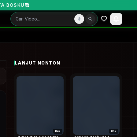
LANJUT NONTON
842
857