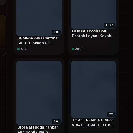
1,574
GEMPAR Bocil SMP
348
Pasrah Layani Kakak
GEMPAR ABG Cantik Di
Sampai Nangis Di
Culik Di Sekap Di
Sodok-sodok Nonstop
kosan Dan Di Ewew
ABG
ABG
VIRAL Terbaru Top
Paksa Pereman Pasar
TRENDING ASUPAN
Sampai Jadi Budak
Pemuas Nafsu Top
TRENDING On Social
media Dood
121
TOP 1 TRENDING ABG
160
VIRAL TOBRUT Tt Gede
Glora Menggairahkan
Live Malam Sampai
Abg Cantik Main