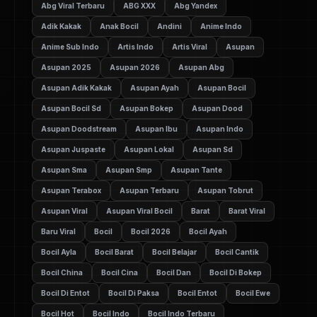
Abg Viral Terbaru
ABG XXX
Abg Yandex
Adik Kakak
Anak Bocil
Andini
Anime Indo
Anime Sub Indo
Artis Indo
Artis Viral
Asupan
Asupan 2025
Asupan 2026
Asupan Abg
Asupan Adik Kakak
Asupan Ayah
Asupan Bocil
Asupan Bocil Sd
Asupan Bokep
Asupan Dood
Asupan Doodstream
Asupan Ibu
Asupan Indo
Asupan Juspaste
Asupan Lokal
Asupan Sd
Asupan Sma
Asupan Smp
Asupan Tante
Asupan Terabox
Asupan Terbaru
Asupan Tobrut
Asupan Viral
Asupan Viral Bocil
Barat
Barat Viral
Baru Viral
Bocil
Bocil 2026
Bocil Ayah
Bocil Ayla
Bocil Barat
Bocil Belajar
Bocil Cantik
Bocil China
Bocil Cina
Bocil Dan
Bocil Di Bokep
Bocil Di Entot
Bocil Di Paksa
Bocil Entot
Bocil Ewe
Bocil Hot
Bocil Indo
Bocil Indo Terbaru