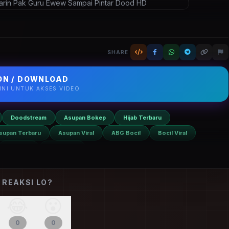
TRENDING
Asupan Terbaru
Bocil
Di Ajarin Pak Guru Ewew Sampai
COM. Update harian, bebas tanpa VPN.
SHARE
N / DOWNLOAD
SINI UNTUK AKSES VIDEO
Doodstream
Asupan Bokep
Hijab Terbaru
supan Terbaru
Asupan Viral
ABG Bocil
Bocil Viral
Bocil Sd
Bocil Indo
 REAKSI LO?
😂
😮
0
0