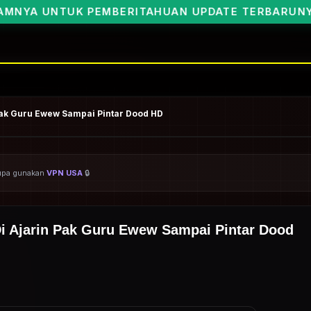
ERITAHUAN UPDATE TERBARUNYA BOSKU🥰
Pak Guru Ewew Sampai Pintar Dood HD
ARSIP BOCIL VIRAL NEW
lupa gunakan
VPN USA
🔒
i Ajarin Pak Guru Ewew Sampai Pintar Dood