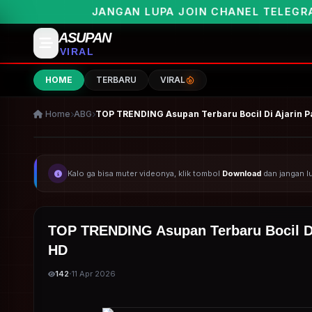
AN LUPA JOIN CHANEL TELEGRAMNYA UNTUK PEMB
ASUPAN
VIRAL
HOME
TERBARU
VIRAL
Home
ABG
TOP TRENDING Asupan Terbaru Bocil Di Ajarin 
Kalo ga bisa muter videonya, klik tombol
Download
dan jangan 
TOP TRENDING Asupan Terbaru Bocil D
HD
·
142
11 Apr 2026