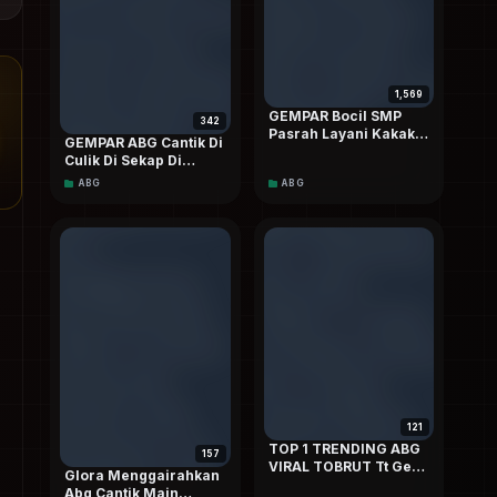
1,569
GEMPAR Bocil SMP
342
Pasrah Layani Kakak
GEMPAR ABG Cantik Di
Sampai Nangis Di
Culik Di Sekap Di
Sodok-sodok Nonstop
kosan Dan Di Ewew
ABG
ABG
VIRAL Terbaru Top
Paksa Pereman Pasar
TRENDING ASUPAN
Sampai Jadi Budak
Pemuas Nafsu Top
TRENDING On Social
media Dood
121
TOP 1 TRENDING ABG
157
VIRAL TOBRUT Tt Gede
Glora Menggairahkan
Live Malam Sampai
Abg Cantik Main