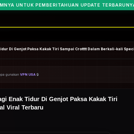
ITAHUAN UPDATE TERBARUNYA BOSKU🥰
ur Di Genjot Paksa Kakak Tiri Sampai Crotttt Dalam Berkali-kali Speci
ARSIP BOCIL VIRAL NEW
lupa gunakan
VPN USA
🔒
i Enak Tidur Di Genjot Paksa Kakak Tiri
al Viral Terbaru