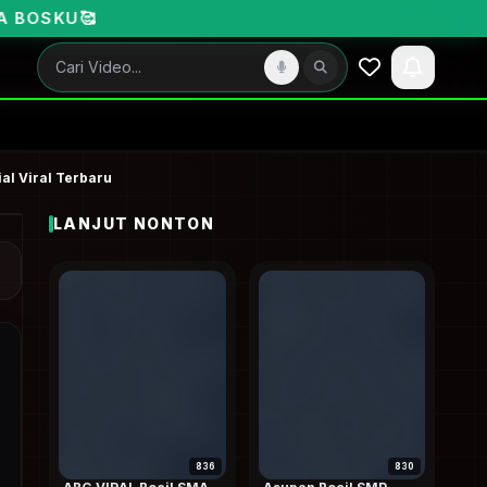
al Viral Terbaru
LANJUT NONTON
836
830