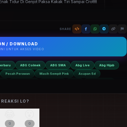
NG
Asupan Terbaru
bocil lagi
Enak Tidur Di Genjot Paksa Kakak Tiri
80p sangat tajam di ARSIPBOCILDOOD.COM. Update harian, lancar
SHARE
N / DOWNLOAD
SINI UNTUK AKSES VIDEO
erbaru
ABG Colmek
ABG SMA
Abg Live
Abg Hijab
Pecah Perawan
Masih Sempit Pink
Asupan Sd
ral
Asupan Bocil
Bocil SMP
Bocil
Bocil Terbaru
 REAKSI LO?
😂
😮
0
0