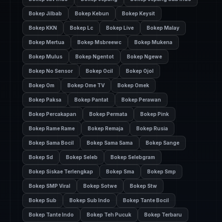
Bokep Jilbab
Bokep Kebun
Bokep Keysit
Bokep KKN
Bokep Lc
Bokep Live
Bokep Malay
Bokep Mertua
Bokep Msbreewc
Bokep Mukena
Bokep Mulus
Bokep Ngentot
Bokep Ngewe
Bokep No Sensor
Bokep Ocil
Bokep Ojol
Bokep Om
Bokep Ome TV
Bokep Omek
Bokep Paksa
Bokep Pantat
Bokep Perawan
Bokep Percakapan
Bokep Permata
Bokep Pink
Bokep Rame Rame
Bokep Remaja
Bokep Rusia
Bokep Sama Bocil
Bokep Sama Sama
Bokep Sange
Bokep Sd
Bokep Seleb
Bokep Selebgram
Bokep Siskae Terlengkap
Bokep Sma
Bokep Smp
Bokep SMP Viral
Bokep Sotwe
Bokep Stw
Bokep Sub
Bokep Sub Indo
Bokep Tante Bocil
Bokep Tante Indo
Bokep Teh Pucuk
Bokep Terbaru