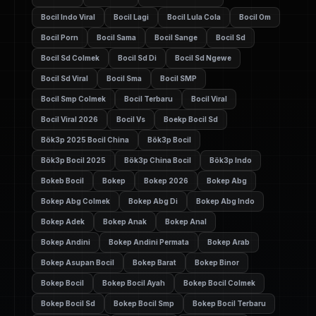
Bocil Indo Viral
Bocil Lagi
Bocil Lula Cola
Bocil Om
Bocil Porn
Bocil Sama
Bocil Sange
Bocil Sd
Bocil Sd Colmek
Bocil Sd Di
Bocil Sd Ngewe
Bocil Sd Viral
Bocil Sma
Bocil SMP
Bocil Smp Colmek
Bocil Terbaru
Bocil Viral
Bocil Viral 2026
Bocil Vs
Boekp Bocil Sd
Bök3p 2025 Bocil China
Bök3p Bocil
Bök3p Bocil 2025
Bök3p China Bocil
Bök3p Indo
Bokeb Bocil
Bokep
Bokep 2026
Bokep Abg
Bokep Abg Colmek
Bokep Abg Di
Bokep Abg Indo
Bokep Adek
Bokep Anak
Bokep Anal
Bokep Andini
Bokep Andini Permata
Bokep Arab
Bokep Asupan Bocil
Bokep Barat
Bokep Binor
Bokep Bocil
Bokep Bocil Ayah
Bokep Bocil Colmek
Bokep Bocil Sd
Bokep Bocil Smp
Bokep Bocil Terbaru