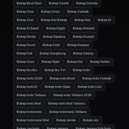
Bokep Bocil Viral
Bokep Cantik
Bokep Chindo
Bokep Cina
Bokep Cinas
Bokep Colmek
Bokep Crot
Bokep Dan Bokep
Bokep Dea
Bokep Di
Bokep Di Sawit
Bokep Digilir
Bokep Dimobil
Bokep Dinda
Bokep Dipaksa
Bokep Disawit
Bokep Dood
Bokep Esde
Bokep Esempe
Bokep Full
Bokep Gangbang
Bokep Gemoy
Bokep Guru
Bokep Hijab
Bokep Hot
Bokep Hotter
Bokep Ibu Ibu
Bokep Ibu Tiri
Bokep Indo
Bokep Indo 2026
Bokep Indo Bocil
Bokep Indo Colmek
Bokep Indo Di
Bokep Indo Hijab
Bokep Indo Live
Bokep Indo Terbaru
Bokep Indo Terbaru 2026
Bokep Indo Viral
Bokep Indo Viral Terbaru
Bokep Indonesia
Bokep Indonesia Terbaru
Bokep Indonesia Viral
Bokep Janda
Bokep Jav
Bokep Jav Indo
Bokep Jepang
Bokep Jepang Sub Indo