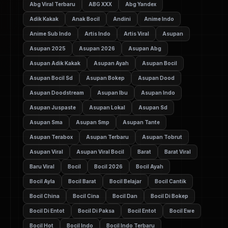
Abg Viral Terbaru
ABG XXX
Abg Yandex
Adik Kakak
Anak Bocil
Andini
Anime Indo
Anime Sub Indo
Artis Indo
Artis Viral
Asupan
Asupan 2025
Asupan 2026
Asupan Abg
Asupan Adik Kakak
Asupan Ayah
Asupan Bocil
Asupan Bocil Sd
Asupan Bokep
Asupan Dood
Asupan Doodstream
Asupan Ibu
Asupan Indo
Asupan Juspaste
Asupan Lokal
Asupan Sd
Asupan Sma
Asupan Smp
Asupan Tante
Asupan Terabox
Asupan Terbaru
Asupan Tobrut
Asupan Viral
Asupan Viral Bocil
Barat
Barat Viral
Baru Viral
Bocil
Bocil 2026
Bocil Ayah
Bocil Ayla
Bocil Barat
Bocil Belajar
Bocil Cantik
Bocil China
Bocil Cina
Bocil Dan
Bocil Di Bokep
Bocil Di Entot
Bocil Di Paksa
Bocil Entot
Bocil Ewe
Bocil Hot
Bocil Indo
Bocil Indo Terbaru