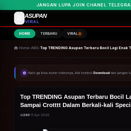
N LUPA JOIN CHANEL TELEGRAMNYA UNTUK PEMBER
ASUPAN
VIRAL
HOME
TERBARU
VIRAL
Home
ABG
Top TRENDING Asupan Terbaru Bocil Lagi Enak Tid
Kalo ga bisa muter videonya, klik tombol
Download
dan jangan 
Top TRENDING Asupan Terbaru Bocil Lag
Sampai Crotttt Dalam Berkali-kali Speci
·
240
11 Apr 2026