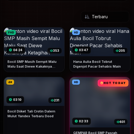
FHD
HD
04:24
03:47
353
205
Bocil SMP Masih Sempit Malu
Hana Aulia Bocil Tobrut
Malu Saat Diewe Kakaknya
Digenjot Pacar Sehabis Main
Ketagihan
4K
HD
HOT TODAY
03:10
231
Bocil Diiket Tali Crotin Dalem
Mulut Yandex Terbaru Dood
02:33
601
GEMPAR Bocil SMP Pasrah