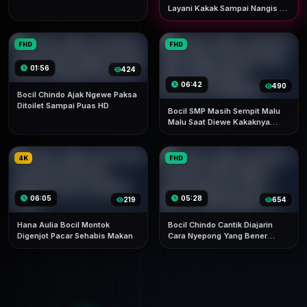
Layani Kakak Sampai Nangis Di
Sodok-sodok Nonstop VIRAL
Terbaru Top TRENDING ASUPAN
FHD
FHD
01:56
424
06:42
490
Bocil Chindo Ajak Ngewe Paksa
Ditoilet Sampai Puas HD
Bocil SMP Masih Sempit Malu
Malu Saat Diewe Kakaknya
Ketagihan
4K
FHD
06:05
05:28
219
654
Hana Aulia Bocil Montok
Bocil Chindo Cantik Diajarin
Digenjot Pacar Sehabis Makan
Cara Nyepong Yang Bener
Sama Kakak Tiri