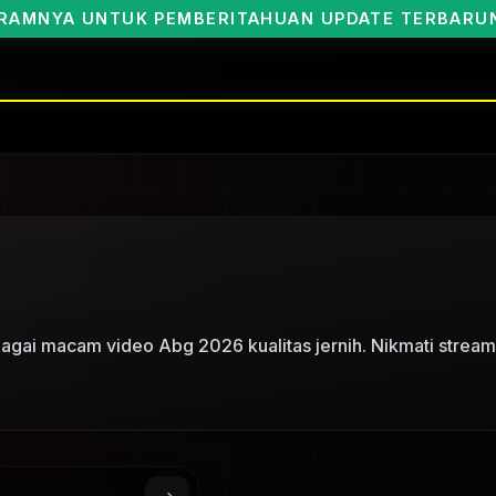
A UNTUK PEMBERITAHUAN UPDATE TERBARUNYA BO
agai macam video Abg 2026 kualitas jernih. Nikmati stream