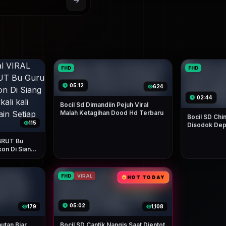
FHD
FHD
05:12
624
02:44
Bocil Sd Dimandiin Pejuh Viral
Malah Ketagihan Dood Hd Terbaru
Bocil SD Chi
115
Disodok Dep
Crotttt Dala
BRUT Bu
kon Di Siang
-kali Becek
harinya
FHD
VIRAL
HOT TODAY
05:02
179
1,108
utan Biar
Bocil SD Cantik Nangis Saat Dientot