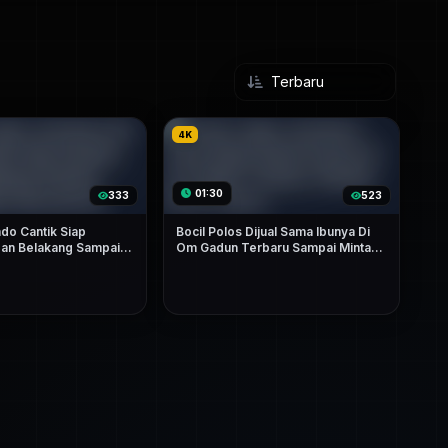
4K
01:30
333
523
ndo Cantik Siap
Bocil Polos Dijual Sama Ibunya Di
an Belakang Sampai
Om Gadun Terbaru Sampai Minta
m Berceceran
Ampun