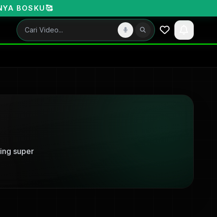
SKU🥰
ing super