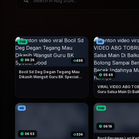
FHD
HD
06:26
498
Bocil Sd Deg Degan Tegang Mau
05:49
Dikasih Wangsit Guru BK Special
Dood
VIRAL VIDEO ABG TO
Guru Salsa Main Di Bal
Bolong Sampai Berkali
Indahnya Main Setiap 
HD
FHD
06:16
06:53
334
Bocil Perawan Lari Keh