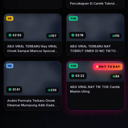
Percakapan Si Cantik Tobrut
Yang Lagi Sangek Parah Special
HD Doodstream
4K
FHD
02:55
02:18
107
110
ABG VIRAL TERBARU Nay VIRAL
ABG VIRAL TERBARU NAY
Omek Sampai Mancur Special
TOBRUT OMEK DI WC TIKTOK
Dood
VIRAL
HD
FHD
HOT TODAY
03:22
84
ABG VIRAL NAY TIK TOK Cantik
01:41
230
Mainin Uting
Andini Permata Terbaru Omek
Dikamar Mumpung Adik Gada
Sampai Mancur-mancur