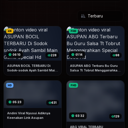
4K
FHD
06:10
01:14
228
98
ASUPAN BOCIL TERBARU Di
ASUPAN ABG Terbaru Bu Guru
Sodok-sodok Ayah Sambil Main
Salsa Tt Tobrut Menggairahkan
Game Special Hd
Special Dood Hd
HD
FHD
05:23
631
Andini Viral Nyusui Adiknya
03:32
129
Keenakan Link Asupan
ABG VIRAL TERBARU