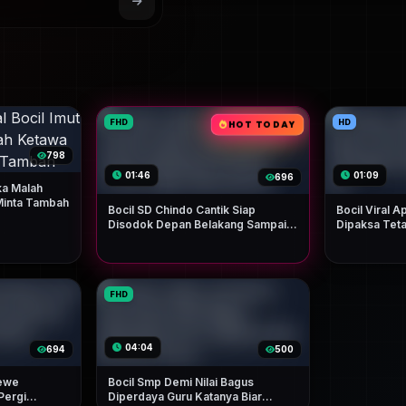
FHD
HD
HOT TODAY
798
01:46
01:09
696
ka Malah
inta Tambah
Bocil SD Chindo Cantik Siap
Bocil Viral 
Disodok Depan Belakang Sampai
Dipaksa Tet
Crotttt Dalam Berceceran
Berkali-kali
FHD
04:04
694
500
iewe
Bocil Smp Demi Nilai Bagus
Pergi
Diperdaya Guru Katanya Biar