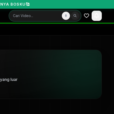
SKU🥰
yang luar