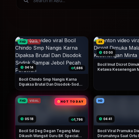
FHD
VIRAL
4K
03:00
Bocil Imut Dicrot Dimu
04:14
1,686
Ketawa Kesenengan M
Bocil Chindo Smp Nangis Karna
Dipaksa Brutal Dan Disodok-Sodok
Sampai Jebol Pecah Perawan
FHD
VIRAL
HD
HOT TODAY
05:18
04:41
1,796
Bocil Sd Deg Degan Tegang Mau
Bocil Viral Pramuka D
Dikasih Wangsit Guru BK Special
Dirumahnya Saat Ortu 