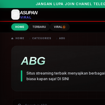
JANGAN LUPA JOIN CHANEL TELEGRAMNY
ASUPAN
VIRAL
HOME
TERBARU
VIRAL
HOME
CATEGORIES
ABG
ABG
Situs streaming terbaik menyajikan berbag
biasa kapan saja! DI SINI