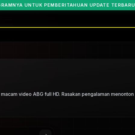
A UNTUK PEMBERITAHUAN UPDATE TERBARUNYA BO
ai macam video ABG full HD. Rasakan pengalaman menonton 