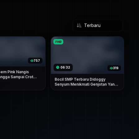
FHD
757
06:32
319
Apem Pink Nangis
angga Sampai Crot
Bocil SMP Terbaru Didoggy
Senyum Menikmati Genjotan Yang
Bikin Nagih Dan Menggairahkan