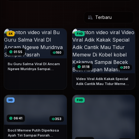
4K
FHD
01:55
160
Bu Guru Salma Viral DI Ancam
01:18
203
Ngewe Muridnya Sampai
Pasrah
Video Viral Adik Kakak Special
Adik Cantik Mau Tidur Memew
Di Kobel-kobel Kakanya Sampai
Becek Best Asupan Malam
HD
FHD
06:41
353
Bocil Memew Putih Diperkosa
Ayah Tiri Sampai Pasrah