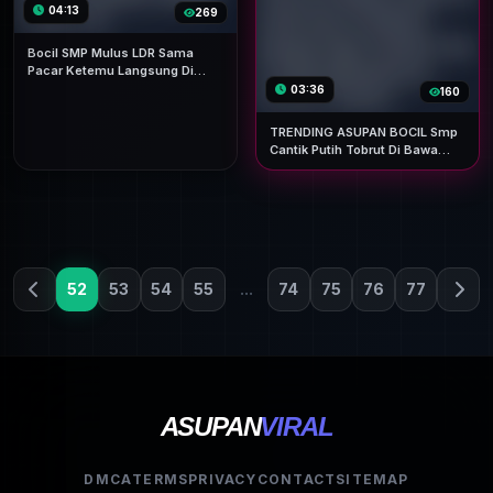
04:13
269
Bocil SMP Mulus LDR Sama
Pacar Ketemu Langsung Di
Paksa Wikwik Special Yandex
03:36
160
Hd
TRENDING ASUPAN BOCIL Smp
Cantik Putih Tobrut Di Bawa
Paman Ke Hotel Dan Di Wikwik
Sampai Pagi Tembem Dan Tt
Gede Mempesona Terviral
Terbaru
52
53
54
55
...
74
75
76
77
ASUPAN
VIRAL
DMCA
TERMS
PRIVACY
CONTACT
SITEMAP