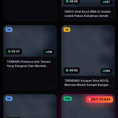
Terbaru
06:04
147
VIDEO Viral Bocil SMA Di Sodok-
sodok Paksa Kakaknya Sendiri
Sampai Lemas Minta Berhenti
Tapi Di Gas Terus Tanpa
Ampun
HD
4K
05:27
116
TERBARU Perkosa Istri Temen
Yang Sangean Dan Montok
Sampai Kejang Terviral
04:50
195
TRENDING Asupan Sma BOCIL
Memew Masih Sempit Banget
Tembem Di Ewew Dan Di Mainin
Titid Gede Bocil Special
Goyang Di Atas Sampai Hamil
HD
FHD
HOT TODAY
Mantap Icikiwir