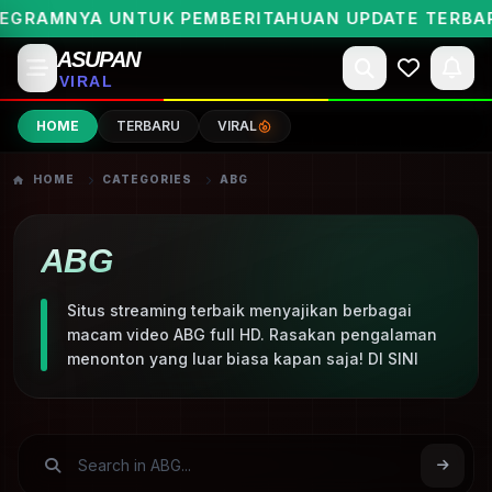
GRAMNYA UNTUK PEMBERITAHUAN UPDATE TERBARU
ASUPAN
VIRAL
HOME
TERBARU
VIRAL
HOME
CATEGORIES
ABG
ABG
Situs streaming terbaik menyajikan berbagai
macam video ABG full HD. Rasakan pengalaman
menonton yang luar biasa kapan saja! DI SINI