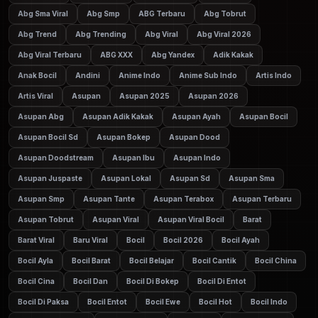
Abg Sma Viral
Abg Smp
ABG Terbaru
Abg Tobrut
Abg Trend
Abg Trending
Abg Viral
Abg Viral 2026
Abg Viral Terbaru
ABG XXX
Abg Yandex
Adik Kakak
Anak Bocil
Andini
Anime Indo
Anime Sub Indo
Artis Indo
Artis Viral
Asupan
Asupan 2025
Asupan 2026
Asupan Abg
Asupan Adik Kakak
Asupan Ayah
Asupan Bocil
Asupan Bocil Sd
Asupan Bokep
Asupan Dood
Asupan Doodstream
Asupan Ibu
Asupan Indo
Asupan Juspaste
Asupan Lokal
Asupan Sd
Asupan Sma
Asupan Smp
Asupan Tante
Asupan Terabox
Asupan Terbaru
Asupan Tobrut
Asupan Viral
Asupan Viral Bocil
Barat
Barat Viral
Baru Viral
Bocil
Bocil 2026
Bocil Ayah
Bocil Ayla
Bocil Barat
Bocil Belajar
Bocil Cantik
Bocil China
Bocil Cina
Bocil Dan
Bocil Di Bokep
Bocil Di Entot
Bocil Di Paksa
Bocil Entot
Bocil Ewe
Bocil Hot
Bocil Indo