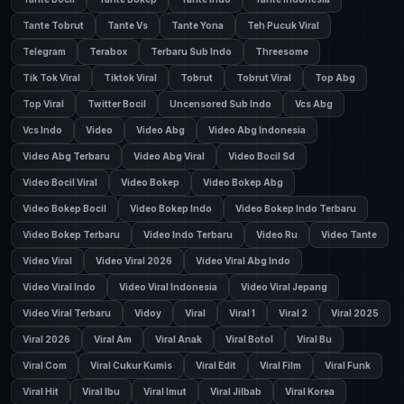
Tante Tobrut
Tante Vs
Tante Yona
Teh Pucuk Viral
Telegram
Terabox
Terbaru Sub Indo
Threesome
Tik Tok Viral
Tiktok Viral
Tobrut
Tobrut Viral
Top Abg
Top Viral
Twitter Bocil
Uncensored Sub Indo
Vcs Abg
Vcs Indo
Video
Video Abg
Video Abg Indonesia
Video Abg Terbaru
Video Abg Viral
Video Bocil Sd
Video Bocil Viral
Video Bokep
Video Bokep Abg
Video Bokep Bocil
Video Bokep Indo
Video Bokep Indo Terbaru
Video Bokep Terbaru
Video Indo Terbaru
Video Ru
Video Tante
Video Viral
Video Viral 2026
Video Viral Abg Indo
Video Viral Indo
Video Viral Indonesia
Video Viral Jepang
Video Viral Terbaru
Vidoy
Viral
Viral 1
Viral 2
Viral 2025
Viral 2026
Viral Am
Viral Anak
Viral Botol
Viral Bu
Viral Com
Viral Cukur Kumis
Viral Edit
Viral Film
Viral Funk
Viral Hit
Viral Ibu
Viral Imut
Viral Jilbab
Viral Korea