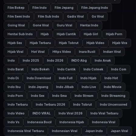
Film Bokep
Film Indo
Film Jepang
Film Jepang Indo
Film Semi Indo
Film Sub Indo
Gadis Viral
Go Viral
Going Viral
Gone Viral
Guru Viral
Hentai Indo
Hentai Sub Indo
Hijab
Hijab Cantik
Hijab Girl
Hijab Porn
Hijab Sex
Hijab Terbaru
Hijab Tobrut
Hijab Video
Hijab Vira
Hijab Viral
Hot Viral
Https Video
Inara Rusli
Indian Viral
Indo
Indo 2025
Indo 2026
INDO Abg
Indo Anak
Indo Barat
Indo Bokeh
Indo Cantik
Indo Colmek
Indo Com
Indo Di
Indo Download
Indo Full
Indo Hijab
Indo Hot
Indo Ibu
Indo Jepang
Indo Jilbab
Indo Live
Indo Movie
Indo Porn
Indo Sex
Indo Sma
Indo Stream
Indo Streaming
Indo Terbaru
Indo Terbaru 2026
Indo Tobrut
Indo Uncensored
Indo Video
INDO VIRAL
Indo Viral 2026
Indo Viral Terbaru
Indo Vs
Indonesia Bocil
Indonesia Hijab
Indonesia Viral
Indonesia Viral Terbaru
Indonesian Viral
Japan Indo
Japan Viral