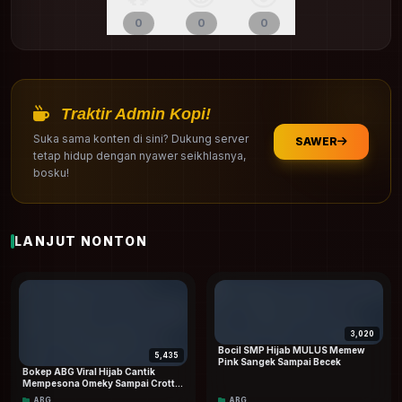
Masih Sempit Pink
Bokep Tobrut
Asupan Terbaru
0
0
0
Asupan Viral
Tante Tobrut
Bokep Hijab
ABG Bocil
Bocil Viral
Bocil Terbaru
Traktir Admin Kopi!
Suka sama konten di sini? Dukung server
SAWER
tetap hidup dengan nyawer seikhlasnya,
bosku!
LANJUT NONTON
3,020
Bocil SMP Hijab MULUS Memew
5,435
Pink Sangek Sampai Becek
Bokep ABG Viral Hijab Cantik
Mempesona Omeky Sampai Crotttt
Dood
ABG
ABG