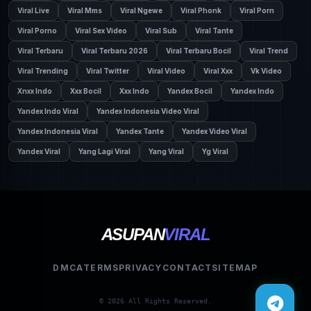
Viral Live
Viral Mms
Viral Ngewe
Viral Phonk
Viral Porn
Viral Porno
Viral Sex Video
Viral Sub
Viral Tante
Viral Terbaru
Viral Terbaru 2026
Viral Terbaru Bocil
Viral Trend
Viral Trending
Viral Twitter
Viral Video
Viral Xxx
Vk Video
Xnxx Indo
Xxx Bocil
Xxx Indo
Yandex Bocil
Yandex Indo
Yandex Indo Viral
Yandex Indonesia Video Viral
Yandex Indonesia Viral
Yandex Tante
Yandex Video Viral
Yandex Viral
Yang Lagi Viral
Yang Viral
Yg Viral
ASUPAN
VIRAL
DMCA
TERMS
PRIVACY
CONTACT
SITEMAP
© 2026 All Rights Reserved.