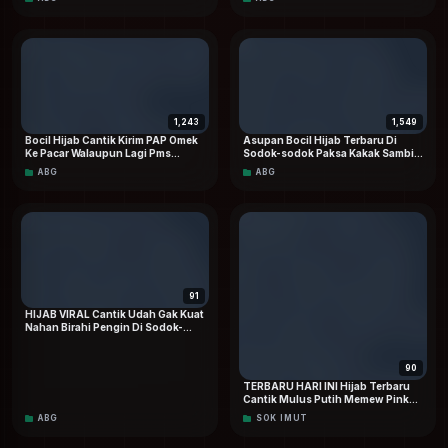
1,243
1,549
Bocil Hijab Cantik Kirim PAP Omek
Asupan Bocil Hijab Terbaru Di
Ke Pacar Walaupun Lagi Pms
Sodok-sodok Paksa Kakak Sambil
Terbaru
Riasan VIRAL Dood
ABG
ABG
91
HIJAB VIRAL Cantik Udah Gak Kuat
Nahan Birahi Pengin Di Sodok-
sodok Sampai Lemas
90
TERBARU HARI INI Hijab Terbaru
Cantik Mulus Putih Memew Pink
Pamer Colok-colok Sampai Mancur
ABG
SOK IMUT
Beneran Bikin Pengin Di Bungkus