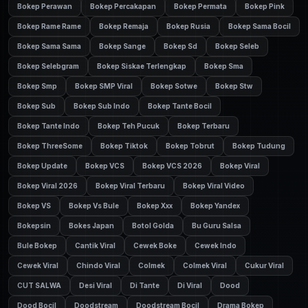
Bokep Perawan
Bokep Percakapan
Bokep Permata
Bokep Pink
Bokep Rame Rame
Bokep Remaja
Bokep Rusia
Bokep Sama Bocil
Bokep Sama Sama
Bokep Sange
Bokep Sd
Bokep Seleb
Bokep Selebgram
Bokep Siskae Terlengkap
Bokep Sma
Bokep Smp
Bokep SMP Viral
Bokep Sotwe
Bokep Stw
Bokep Sub
Bokep Sub Indo
Bokep Tante Bocil
Bokep Tante Indo
Bokep Teh Pucuk
Bokep Terbaru
Bokep ThreeSome
Bokep Tiktok
Bokep Tobrut
Bokep Tudung
Bokep Update
Bokep VCS
Bokep VCS 2026
Bokep Viral
Bokep Viral 2026
Bokep Viral Terbaru
Bokep Viral Video
Bokep VS
Bokep Vs Bule
Bokep Xxx
Bokep Yandex
Bokepsin
Bokes Japan
Botol Golda
Bu Guru Salsa
Bule Bokep
Cantik Viral
Cewek Boke
Cewek Indo
Cewek Viral
Chindo Viral
Colmek
Colmek Viral
Cukur Viral
CUT SALWA
Desi Viral
Di Tante
Di Viral
Dood
Dood Bocil
Doodstream
Doodstream Bocil
Drama Bokep