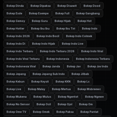
Bokep Dinda
Bokep Dipaksa
Bokep Disawit
Bokep Dood
Bokep Esde
Bokep Esempe
Bokep Full
Bokep Gangbang
Bokep Gemoy
Bokep Guru
Bokep Hijab
Bokep Hot
Bokep Hotter
Bokep Ibu Ibu
Bokep Ibu Tiri
Bokep Indo
Bokep Indo 2026
Bokep Indo Bocil
Bokep Indo Colmek
Bokep Indo Di
Bokep Indo Hijab
Bokep Indo Live
Bokep Indo Terbaru
Bokep Indo Terbaru 2026
Bokep Indo Viral
Bokep Indo Viral Terbaru
Bokep Indonesia
Bokep Indonesia Terbaru
Bokep Indonesia Viral
Bokep Janda
Bokep Jav
Bokep Jav Indo
Bokep Jepang
Bokep Jepang Sub Indo
Bokep Jilbab
Bokep Kebun
Bokep Keysit
Bokep KKN
Bokep Lc
Bokep Live
Bokep Malay
Bokep Mertua
Bokep Msbreewc
Bokep Mukena
Bokep Mulus
Bokep Ngentot
Bokep Ngewe
Bokep No Sensor
Bokep Ocil
Bokep Ojol
Bokep Om
Bokep Ome TV
Bokep Omek
Bokep Paksa
Bokep Pantat