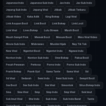
Japanese Indo
Japanese Sub Indo
Jav Indo
Jav Sub Indo
Jepang Sub Indo
Jepang Viral
Jilbab
Jilbab Terbaru
Jilbab Video
Kaka Adik
King Bokep
Lagi Viral
Link Asupan Bocil
Link Bocil
Link Bokep
Link Locil
Link Viral
Lives Bokep
Lulu Stream
Masih Bocil
Masih Sempit Pink
Memek Bocil
Mesum Bocil
Mms Viral Video
Movie Sub Indo
Msbreewc
Muslim Hijab
Nay Tik Tok
New Viral
Ngentot Bocil
Ngentot Indo
Ngewe Indo
Nonton Indo
Nonton Sub Indo
Ome Bokep
Paksa Bocil
Pecah Perawan
Perkosa
Porno Indo
Porno Sub Indo
Prank Bokep
Prank Ojol
Sama Tante
Sama Viral
Sd
Sd Viral
Sedarah
Semi Indo
Semi Sub Indo
Sempit Bocil
Sex Bocil
Sex Sub Indo
Sex Viral
Simontok
Situs Bokep Indo
Sma
Sma Viral
Smp
Smp Indo
Smp Viral
Sok Imut
Sok Imut Viral
Stw Indo
Sub Indo
Sub Indo Barat
Tante
Tante Bocil
Tante Bokep
Tante Indo
Tante Indonesia