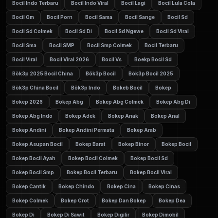
Bocil Indo Terbaru
Bocil Indo Viral
Bocil Lagi
Bocil Lula Cola
Bocil Om
Bocil Porn
Bocil Sama
Bocil Sange
Bocil Sd
Bocil Sd Colmek
Bocil Sd Di
Bocil Sd Ngewe
Bocil Sd Viral
Bocil Sma
Bocil SMP
Bocil Smp Colmek
Bocil Terbaru
Bocil Viral
Bocil Viral 2026
Bocil Vs
Boekp Bocil Sd
Bök3p 2025 Bocil China
Bök3p Bocil
Bök3p Bocil 2025
Bök3p China Bocil
Bök3p Indo
Bokeb Bocil
Bokep
Bokep 2026
Bokep Abg
Bokep Abg Colmek
Bokep Abg Di
Bokep Abg Indo
Bokep Adek
Bokep Anak
Bokep Anal
Bokep Andini
Bokep Andini Permata
Bokep Arab
Bokep Asupan Bocil
Bokep Barat
Bokep Binor
Bokep Bocil
Bokep Bocil Ayah
Bokep Bocil Colmek
Bokep Bocil Sd
Bokep Bocil Smp
Bokep Bocil Terbaru
Bokep Bocil Viral
Bokep Cantik
Bokep Chindo
Bokep Cina
Bokep Cinas
Bokep Colmek
Bokep Crot
Bokep Dan Bokep
Bokep Dea
Bokep Di
Bokep Di Sawit
Bokep Digilir
Bokep Dimobil