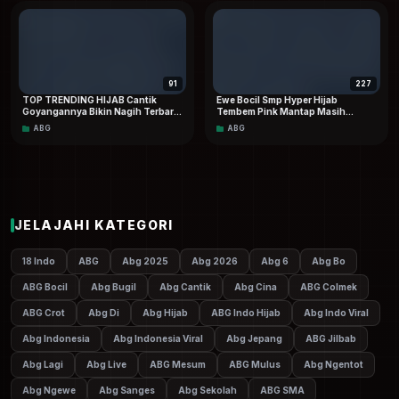
91
227
TOP TRENDING HIJAB Cantik
Ewe Bocil Smp Hyper Hijab
Goyangannya Bikin Nagih Terbaru
Tembem Pink Mantap Masih
Viral
Sempit Doodstream.com
ABG
ABG
JELAJAHI KATEGORI
18 Indo
ABG
Abg 2025
Abg 2026
Abg 6
Abg Bo
ABG Bocil
Abg Bugil
Abg Cantik
Abg Cina
ABG Colmek
ABG Crot
Abg Di
Abg Hijab
ABG Indo Hijab
Abg Indo Viral
Abg Indonesia
Abg Indonesia Viral
Abg Jepang
ABG Jilbab
Abg Lagi
Abg Live
ABG Mesum
ABG Mulus
Abg Ngentot
Abg Ngewe
Abg Sanges
Abg Sekolah
ABG SMA