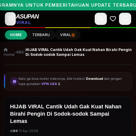
NYA UNTUK PEMBERITAHUAN UPDATE TERBARUNYA 
ASUPAN
VIRAL
HOME
TERBARU
VIRAL
HIJAB VIRAL Cantik Udah Gak Kuat Nahan Birahi Pengin
ABG
Home
Di Sodok-sodok Sampai Lemas
ARSIP BOCIL VIRAL NEW
Kalo ga bisa muter videonya, klik tombol
Download
dan jangan
lupa gunakan
VPN USA
🔒
HIJAB VIRAL Cantik Udah Gak Kuat Nahan
Birahi Pengin Di Sodok-sodok Sampai
Lemas
·
94
11 Apr 2026