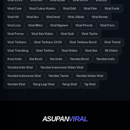
Viral 2026
Viral Am
Viral Anak
Viral Botol
Viral Bu
Viral Com
Viral Cukur Kumis
Viral Edit
Viral Film
Viral Funk
Viral Hit
Viral Ibu
Viral Imut
Viral Jilbab
Viral Korea
Viral Live
Viral Mms
Viral Ngewe
Viral Phonk
Viral Porn
Viral Porno
Viral Sex Video
Viral Sub
Viral Tante
Viral Terbaru
Viral Terbaru 2026
Viral Terbaru Bocil
Viral Trend
Viral Trending
Viral Twitter
Viral Video
Viral Xxx
Vk Video
Xnxx Indo
Xxx Bocil
Xxx Indo
Yandex Bocil
Yandex Indo
Yandex Indo Viral
Yandex Indonesia Video Viral
Yandex Indonesia Viral
Yandex Tante
Yandex Video Viral
Yandex Viral
Yang Lagi Viral
Yang Viral
Yg Viral
ASUPAN
VIRAL