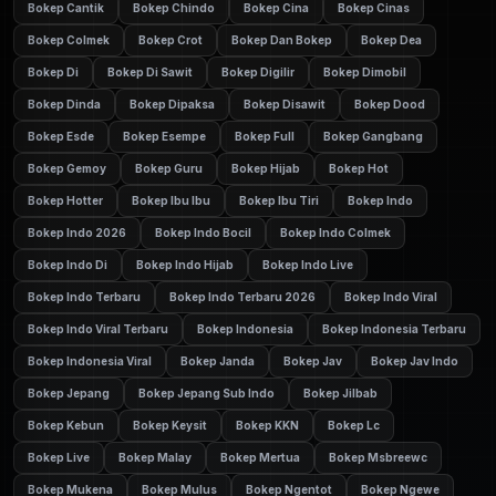
Bokep Cantik
Bokep Chindo
Bokep Cina
Bokep Cinas
Bokep Colmek
Bokep Crot
Bokep Dan Bokep
Bokep Dea
Bokep Di
Bokep Di Sawit
Bokep Digilir
Bokep Dimobil
Bokep Dinda
Bokep Dipaksa
Bokep Disawit
Bokep Dood
Bokep Esde
Bokep Esempe
Bokep Full
Bokep Gangbang
Bokep Gemoy
Bokep Guru
Bokep Hijab
Bokep Hot
Bokep Hotter
Bokep Ibu Ibu
Bokep Ibu Tiri
Bokep Indo
Bokep Indo 2026
Bokep Indo Bocil
Bokep Indo Colmek
Bokep Indo Di
Bokep Indo Hijab
Bokep Indo Live
Bokep Indo Terbaru
Bokep Indo Terbaru 2026
Bokep Indo Viral
Bokep Indo Viral Terbaru
Bokep Indonesia
Bokep Indonesia Terbaru
Bokep Indonesia Viral
Bokep Janda
Bokep Jav
Bokep Jav Indo
Bokep Jepang
Bokep Jepang Sub Indo
Bokep Jilbab
Bokep Kebun
Bokep Keysit
Bokep KKN
Bokep Lc
Bokep Live
Bokep Malay
Bokep Mertua
Bokep Msbreewc
Bokep Mukena
Bokep Mulus
Bokep Ngentot
Bokep Ngewe