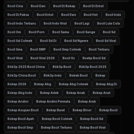
Bocil Cina
Bocil Dan
Bocil Di Bokep
Bocil Di Entot
Bocil Di Paksa
Bocil Entot
Bocil Ewe
Bocil Hot
Bocil Indo
Bocil Indo Terbaru
Bocil Indo Viral
Bocil Lagi
Bocil Lula Cola
Bocil Om
Bocil Porn
Bocil Sama
Bocil Sange
Bocil Sd
Bocil Sd Colmek
Bocil Sd Di
Bocil Sd Ngewe
Bocil Sd Viral
Bocil Sma
Bocil SMP
Bocil Smp Colmek
Bocil Terbaru
Bocil Viral
Bocil Viral 2026
Bocil Vs
Boekp Bocil Sd
Bök3p 2025 Bocil China
Bök3p Bocil
Bök3p Bocil 2025
Bök3p China Bocil
Bök3p Indo
Bokeb Bocil
Bokep
Bokep 2026
Bokep Abg
Bokep Abg Colmek
Bokep Abg Di
Bokep Abg Indo
Bokep Adek
Bokep Anak
Bokep Anal
Bokep Andini
Bokep Andini Permata
Bokep Arab
Bokep Asupan Bocil
Bokep Barat
Bokep Binor
Bokep Bocil
Bokep Bocil Ayah
Bokep Bocil Colmek
Bokep Bocil Sd
Bokep Bocil Smp
Bokep Bocil Terbaru
Bokep Bocil Viral