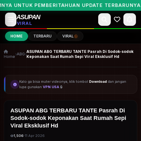
UNTUK PEMBERITAHUAN UPDATE TERBARUNYA BOSK
ASUPAN
VIRAL
HOME
TERBARU
VIRAL
ASUPAN ABG TERBARU TANTE Pasrah Di Sodok-sodok
ABG
Home
Keponakan Saat Rumah Sepi Viral Eksklusif Hd
ARSIP BOCIL VIRAL NEW
Kalo ga bisa muter videonya, klik tombol
Download
dan jangan
lupa gunakan
VPN USA
🔒
ASUPAN ABG TERBARU TANTE Pasrah Di
Sodok-sodok Keponakan Saat Rumah Sepi
Viral Eksklusif Hd
·
1,506
11 Apr 2026