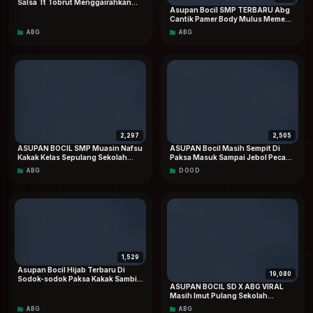
Salsa Tt Tobrut Menggairahkan
Asupan Bocil SMP TERBARU Abg
Special Dood Hd
Cantik Pamer Body Mulus Memew
Pink dan Masih Sempit Top
ABG
ABG
TRENDING On Social Media
2,297
2,505
ASUPAN BOCIL SMP Muasin Nafsu
ASUPAN Bocil Masih Sempit Di
Kakak Kelas Sepulang Sekolah
Paksa Masuk Sampai Jebol Pecah
Sampai CROT Berkali-kali Viral
Perawan Doodstream Viral
ABG
DOOD
Terbaru
1,529
Asupan Bocil Hijab Terbaru Di
19,080
Sodok-sodok Paksa Kakak Sambil
ASUPAN BOCIL SD X ABG VIRAL
Riasan VIRAL Dood
Masih Imut Pulang Sekolah
Langsung Mesum Sama Teman
ABG
ABG