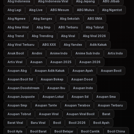
Abg Indonesia
Abg Indonesia Viral
Abg Jepang
ABG Jilbab
Abg Lagi
Abg Live
ABG Mesum
ABG Mulus
Abg Ngentot
Abg Ngewe
Abg Sanges
Abg Sekolah
ABG SMA
Abg Sma Viral
Abg Smp
ABG Terbaru
Abg Tobrut
Abg Trend
Abg Trending
Abg Viral
Abg Viral 2026
Abg Viral Terbaru
ABG XXX
Abg Yandex
Adik Kakak
Anak Bocil
Andini
Anime Indo
Anime Sub Indo
Artis Indo
Artis Viral
Asupan
Asupan 2025
Asupan 2026
Asupan Abg
Asupan Adik Kakak
Asupan Ayah
Asupan Bocil
Asupan Bocil Sd
Asupan Bokep
Asupan Dood
Asupan Doodstream
Asupan Ibu
Asupan Indo
Asupan Juspaste
Asupan Lokal
Asupan Sd
Asupan Sma
Asupan Smp
Asupan Tante
Asupan Terabox
Asupan Terbaru
Asupan Tobrut
Asupan Viral
Asupan Viral Bocil
Barat
Barat Viral
Baru Viral
Bocil
Bocil 2026
Bocil Ayah
Bocil Ayla
Bocil Barat
Bocil Belajar
Bocil Cantik
Bocil China