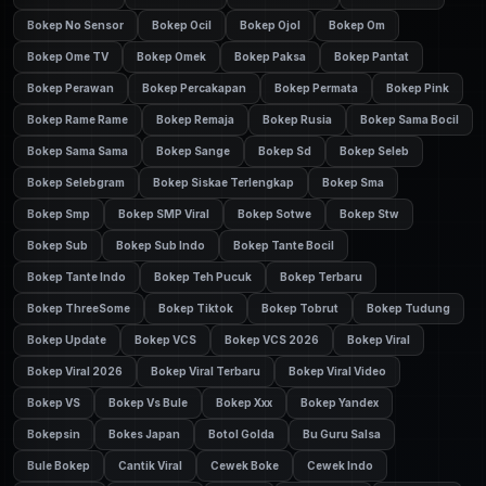
Bokep No Sensor
Bokep Ocil
Bokep Ojol
Bokep Om
Bokep Ome TV
Bokep Omek
Bokep Paksa
Bokep Pantat
Bokep Perawan
Bokep Percakapan
Bokep Permata
Bokep Pink
Bokep Rame Rame
Bokep Remaja
Bokep Rusia
Bokep Sama Bocil
Bokep Sama Sama
Bokep Sange
Bokep Sd
Bokep Seleb
Bokep Selebgram
Bokep Siskae Terlengkap
Bokep Sma
Bokep Smp
Bokep SMP Viral
Bokep Sotwe
Bokep Stw
Bokep Sub
Bokep Sub Indo
Bokep Tante Bocil
Bokep Tante Indo
Bokep Teh Pucuk
Bokep Terbaru
Bokep ThreeSome
Bokep Tiktok
Bokep Tobrut
Bokep Tudung
Bokep Update
Bokep VCS
Bokep VCS 2026
Bokep Viral
Bokep Viral 2026
Bokep Viral Terbaru
Bokep Viral Video
Bokep VS
Bokep Vs Bule
Bokep Xxx
Bokep Yandex
Bokepsin
Bokes Japan
Botol Golda
Bu Guru Salsa
Bule Bokep
Cantik Viral
Cewek Boke
Cewek Indo