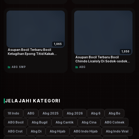
Kelasnya
1,065
Asupan Bocil Terbaru Bocil
1,050
Ketagihan Epong Titid Kakak
Asupan Bocil Terbaru Bocil
Sampai Crotttt Berkali-kali HD
Chindo Licaloly Di Sodok-sodok
Dood
Sampai Mentok Merintih Kesakitan
ABG SMP
ABG
Minta Berhenti Viral Dood HD 4K
JELAJAHI KATEGORI
18 Indo
ABG
Abg 2025
Abg 2026
Abg 6
Abg Bo
ABG Bocil
Abg Bugil
Abg Cantik
Abg Cina
ABG Colmek
ABG Crot
Abg Di
Abg Hijab
ABG Indo Hijab
Abg Indo Viral