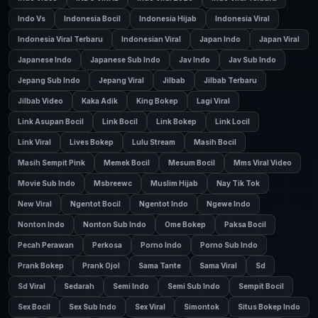
Indo Vs
Indonesia Bocil
Indonesia Hijab
Indonesia Viral
Indonesia Viral Terbaru
Indonesian Viral
Japan Indo
Japan Viral
Japanese Indo
Japanese Sub Indo
Jav Indo
Jav Sub Indo
Jepang Sub Indo
Jepang Viral
Jilbab
Jilbab Terbaru
Jilbab Video
Kaka Adik
King Bokep
Lagi Viral
Link Asupan Bocil
Link Bocil
Link Bokep
Link Locil
Link Viral
Lives Bokep
Lulu Stream
Masih Bocil
Masih Sempit Pink
Memek Bocil
Mesum Bocil
Mms Viral Video
Movie Sub Indo
Msbreewc
Muslim Hijab
Nay Tik Tok
New Viral
Ngentot Bocil
Ngentot Indo
Ngewe Indo
Nonton Indo
Nonton Sub Indo
Ome Bokep
Paksa Bocil
Pecah Perawan
Perkosa
Porno Indo
Porno Sub Indo
Prank Bokep
Prank Ojol
Sama Tante
Sama Viral
Sd
Sd Viral
Sedarah
Semi Indo
Semi Sub Indo
Sempit Bocil
Sex Bocil
Sex Sub Indo
Sex Viral
Simontok
Situs Bokep Indo