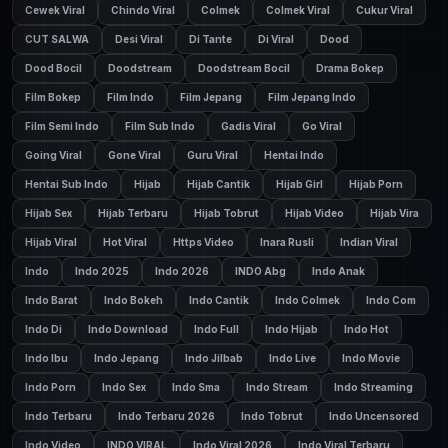
Cewek Viral
Chindo Viral
Colmek
Colmek Viral
Cukur Viral
CUT SALWA
Desi Viral
Di Tante
Di Viral
Dood
Dood Bocil
Doodstream
Doodstream Bocil
Drama Bokep
Film Bokep
Film Indo
Film Jepang
Film Jepang Indo
Film Semi Indo
Film Sub Indo
Gadis Viral
Go Viral
Going Viral
Gone Viral
Guru Viral
Hentai Indo
Hentai Sub Indo
Hijab
Hijab Cantik
Hijab Girl
Hijab Porn
Hijab Sex
Hijab Terbaru
Hijab Tobrut
Hijab Video
Hijab Vira
Hijab Viral
Hot Viral
Https Video
Inara Rusli
Indian Viral
Indo
Indo 2025
Indo 2026
INDO Abg
Indo Anak
Indo Barat
Indo Bokeh
Indo Cantik
Indo Colmek
Indo Com
Indo Di
Indo Download
Indo Full
Indo Hijab
Indo Hot
Indo Ibu
Indo Jepang
Indo Jilbab
Indo Live
Indo Movie
Indo Porn
Indo Sex
Indo Sma
Indo Stream
Indo Streaming
Indo Terbaru
Indo Terbaru 2026
Indo Tobrut
Indo Uncensored
Indo Video
INDO VIRAL
Indo Viral 2026
Indo Viral Terbaru