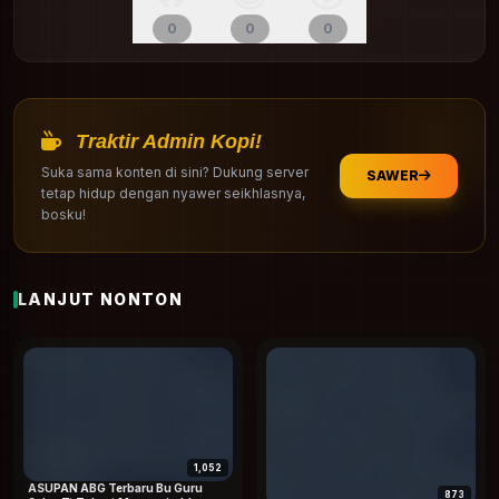
0
0
0
Traktir Admin Kopi!
Suka sama konten di sini? Dukung server
SAWER
tetap hidup dengan nyawer seikhlasnya,
bosku!
LANJUT NONTON
1,052
ASUPAN ABG Terbaru Bu Guru
873