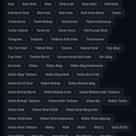
Sma
Sma Viral
Smp
Smp Indo
Smp Viral
Sok Imut
Sok Imut Viral
Stw Indo
Sub Indo
Sub Indo Barat
Tante
Tante Bocil
Tante Bokep
Tante Indo
Tante Indonesia
Tante Tobrut
Tante Vs
Tante Yona
Teh Pucuk Viral
Telegram
Terabox
Terbaru Sub Indo
Threesome
Tik Tok Viral
Tiktok Viral
Tobrut
Tobrut Viral
Top Abg
Top Viral
Twitter Bocil
Uncensored Sub Indo
Vcs Abg
Vcs Indo
Video
Video Abg
Video Abg Indonesia
Video Abg Terbaru
Video Abg Viral
Video Bocil Sd
Video Bocil Viral
Video Bokep
Video Bokep Abg
Video Bokep Bocil
Video Bokep Indo
Video Bokep Indo Terbaru
Video Bokep Terbaru
Video Indo Terbaru
Video Ru
Video Tante
Video Viral
Video Viral 2026
Video Viral Abg Indo
Video Viral Indo
Video Viral Indonesia
Video Viral Jepang
Video Viral Terbaru
Vidoy
Viral
Viral 1
Viral 2
Viral 2025