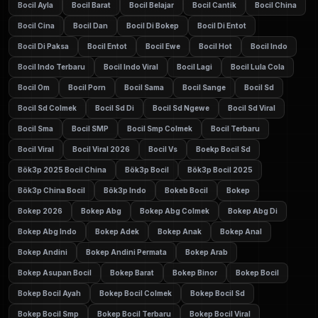
Bocil Ayla
Bocil Barat
Bocil Belajar
Bocil Cantik
Bocil China
Bocil Cina
Bocil Dan
Bocil Di Bokep
Bocil Di Entot
Bocil Di Paksa
Bocil Entot
Bocil Ewe
Bocil Hot
Bocil Indo
Bocil Indo Terbaru
Bocil Indo Viral
Bocil Lagi
Bocil Lula Cola
Bocil Om
Bocil Porn
Bocil Sama
Bocil Sange
Bocil Sd
Bocil Sd Colmek
Bocil Sd Di
Bocil Sd Ngewe
Bocil Sd Viral
Bocil Sma
Bocil SMP
Bocil Smp Colmek
Bocil Terbaru
Bocil Viral
Bocil Viral 2026
Bocil Vs
Boekp Bocil Sd
Bök3p 2025 Bocil China
Bök3p Bocil
Bök3p Bocil 2025
Bök3p China Bocil
Bök3p Indo
Bokeb Bocil
Bokep
Bokep 2026
Bokep Abg
Bokep Abg Colmek
Bokep Abg Di
Bokep Abg Indo
Bokep Adek
Bokep Anak
Bokep Anal
Bokep Andini
Bokep Andini Permata
Bokep Arab
Bokep Asupan Bocil
Bokep Barat
Bokep Binor
Bokep Bocil
Bokep Bocil Ayah
Bokep Bocil Colmek
Bokep Bocil Sd
Bokep Bocil Smp
Bokep Bocil Terbaru
Bokep Bocil Viral