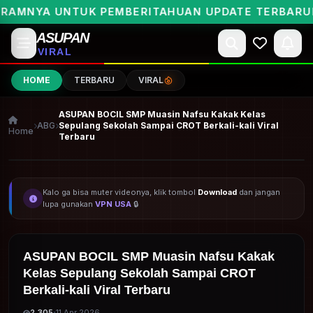
NYA UNTUK PEMBERITAHUAN UPDATE TERBARUNYA 
ASUPAN
VIRAL
HOME
TERBARU
VIRAL
ASUPAN BOCIL SMP Muasin Nafsu Kakak Kelas
ABG
Sepulang Sekolah Sampai CROT Berkali-kali Viral
Home
Terbaru
ARSIP BOCIL VIRAL NEW
Kalo ga bisa muter videonya, klik tombol
Download
dan jangan
lupa gunakan
VPN USA
🔒
ASUPAN BOCIL SMP Muasin Nafsu Kakak
Kelas Sepulang Sekolah Sampai CROT
Berkali-kali Viral Terbaru
·
2,305
11 Apr 2026