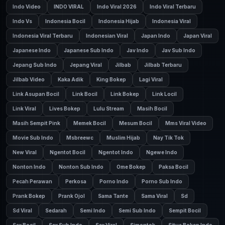
Indo Video
INDO VIRAL
Indo Viral 2026
Indo Viral Terbaru
Indo Vs
Indonesia Bocil
Indonesia Hijab
Indonesia Viral
Indonesia Viral Terbaru
Indonesian Viral
Japan Indo
Japan Viral
Japanese Indo
Japanese Sub Indo
Jav Indo
Jav Sub Indo
Jepang Sub Indo
Jepang Viral
Jilbab
Jilbab Terbaru
Jilbab Video
Kaka Adik
King Bokep
Lagi Viral
Link Asupan Bocil
Link Bocil
Link Bokep
Link Locil
Link Viral
Lives Bokep
Lulu Stream
Masih Bocil
Masih Sempit Pink
Memek Bocil
Mesum Bocil
Mms Viral Video
Movie Sub Indo
Msbreewc
Muslim Hijab
Nay Tik Tok
New Viral
Ngentot Bocil
Ngentot Indo
Ngewe Indo
Nonton Indo
Nonton Sub Indo
Ome Bokep
Paksa Bocil
Pecah Perawan
Perkosa
Porno Indo
Porno Sub Indo
Prank Bokep
Prank Ojol
Sama Tante
Sama Viral
Sd
Sd Viral
Sedarah
Semi Indo
Semi Sub Indo
Sempit Bocil