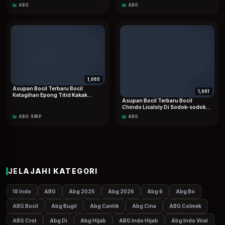
Langsung Mesum Sama Teman
ABG
ABG
Kelasnya
1,065
Asupan Bocil Terbaru Bocil
1,061
Ketagihan Epong Titid Kakak
Asupan Bocil Terbaru Bocil
Sampai Crotttt Berkali-kali HD
Chindo Licaloly Di Sodok-sodok
Dood
Sampai Mentok Merintih Kesakitan
ABG SMP
ABG
Minta Berhenti Viral Dood HD 4K
JELAJAHI KATEGORI
18 Indo
ABG
Abg 2025
Abg 2026
Abg 6
Abg Bo
ABG Bocil
Abg Bugil
Abg Cantik
Abg Cina
ABG Colmek
ABG Crot
Abg Di
Abg Hijab
ABG Indo Hijab
Abg Indo Viral