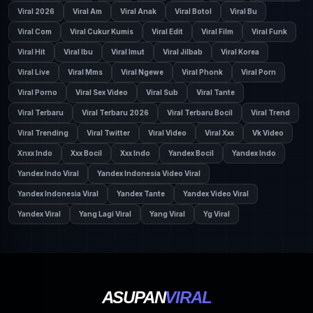
Viral 2026
Viral Am
Viral Anak
Viral Botol
Viral Bu
Viral Com
Viral Cukur Kumis
Viral Edit
Viral Film
Viral Funk
Viral Hit
Viral Ibu
Viral Imut
Viral Jilbab
Viral Korea
Viral Live
Viral Mms
Viral Ngewe
Viral Phonk
Viral Porn
Viral Porno
Viral Sex Video
Viral Sub
Viral Tante
Viral Terbaru
Viral Terbaru 2026
Viral Terbaru Bocil
Viral Trend
Viral Trending
Viral Twitter
Viral Video
Viral Xxx
Vk Video
Xnxx Indo
Xxx Bocil
Xxx Indo
Yandex Bocil
Yandex Indo
Yandex Indo Viral
Yandex Indonesia Video Viral
Yandex Indonesia Viral
Yandex Tante
Yandex Video Viral
Yandex Viral
Yang Lagi Viral
Yang Viral
Yg Viral
ASUPAN
VIRAL