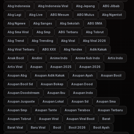
Abg Indonesia
Abg Indonesia Viral
Abg Jepang
ABG Jilbab
Abg Lagi
Abg Live
ABG Mesum
ABG Mulus
Abg Ngentot
Abg Ngewe
Abg Sanges
Abg Sekolah
ABG SMA
Abg Sma Viral
Abg Smp
ABG Terbaru
Abg Tobrut
Abg Trend
Abg Trending
Abg Viral
Abg Viral 2026
Abg Viral Terbaru
ABG XXX
Abg Yandex
Adik Kakak
Anak Bocil
Andini
Anime Indo
Anime Sub Indo
Artis Indo
Artis Viral
Asupan
Asupan 2025
Asupan 2026
Asupan Abg
Asupan Adik Kakak
Asupan Ayah
Asupan Bocil
Asupan Bocil Sd
Asupan Bokep
Asupan Dood
Asupan Doodstream
Asupan Ibu
Asupan Indo
Asupan Juspaste
Asupan Lokal
Asupan Sd
Asupan Sma
Asupan Smp
Asupan Tante
Asupan Terabox
Asupan Terbaru
Asupan Tobrut
Asupan Viral
Asupan Viral Bocil
Barat
Barat Viral
Baru Viral
Bocil
Bocil 2026
Bocil Ayah