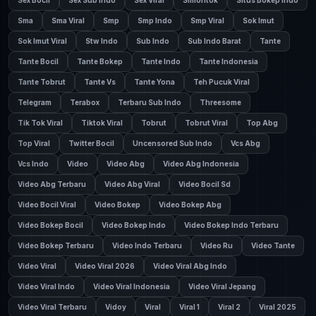
Sex Bocil
Sex Sub Indo
Sex Viral
Simontok
Situs Bokep Indo
Sma
Sma Viral
Smp
Smp Indo
Smp Viral
Sok Imut
Sok Imut Viral
Stw Indo
Sub Indo
Sub Indo Barat
Tante
Tante Bocil
Tante Bokep
Tante Indo
Tante Indonesia
Tante Tobrut
Tante Vs
Tante Yona
Teh Pucuk Viral
Telegram
Terabox
Terbaru Sub Indo
Threesome
Tik Tok Viral
Tiktok Viral
Tobrut
Tobrut Viral
Top Abg
Top Viral
Twitter Bocil
Uncensored Sub Indo
Vcs Abg
Vcs Indo
Video
Video Abg
Video Abg Indonesia
Video Abg Terbaru
Video Abg Viral
Video Bocil Sd
Video Bocil Viral
Video Bokep
Video Bokep Abg
Video Bokep Bocil
Video Bokep Indo
Video Bokep Indo Terbaru
Video Bokep Terbaru
Video Indo Terbaru
Video Ru
Video Tante
Video Viral
Video Viral 2026
Video Viral Abg Indo
Video Viral Indo
Video Viral Indonesia
Video Viral Jepang
Video Viral Terbaru
Vidoy
Viral
Viral 1
Viral 2
Viral 2025