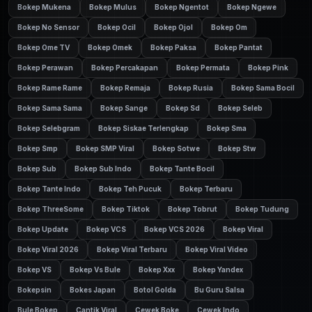
Bokep Mukena
Bokep Mulus
Bokep Ngentot
Bokep Ngewe
Bokep No Sensor
Bokep Ocil
Bokep Ojol
Bokep Om
Bokep Ome TV
Bokep Omek
Bokep Paksa
Bokep Pantat
Bokep Perawan
Bokep Percakapan
Bokep Permata
Bokep Pink
Bokep Rame Rame
Bokep Remaja
Bokep Rusia
Bokep Sama Bocil
Bokep Sama Sama
Bokep Sange
Bokep Sd
Bokep Seleb
Bokep Selebgram
Bokep Siskae Terlengkap
Bokep Sma
Bokep Smp
Bokep SMP Viral
Bokep Sotwe
Bokep Stw
Bokep Sub
Bokep Sub Indo
Bokep Tante Bocil
Bokep Tante Indo
Bokep Teh Pucuk
Bokep Terbaru
Bokep ThreeSome
Bokep Tiktok
Bokep Tobrut
Bokep Tudung
Bokep Update
Bokep VCS
Bokep VCS 2026
Bokep Viral
Bokep Viral 2026
Bokep Viral Terbaru
Bokep Viral Video
Bokep VS
Bokep Vs Bule
Bokep Xxx
Bokep Yandex
Bokepsin
Bokes Japan
Botol Golda
Bu Guru Salsa
Bule Bokep
Cantik Viral
Cewek Boke
Cewek Indo