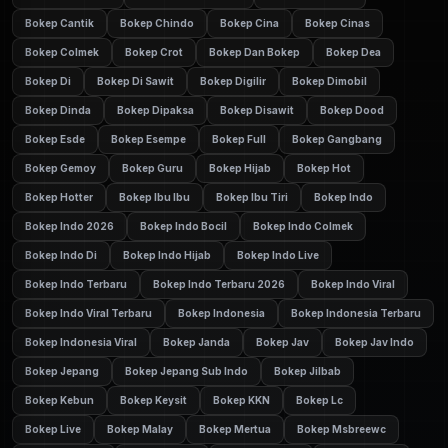
Bokep Cantik
Bokep Chindo
Bokep Cina
Bokep Cinas
Bokep Colmek
Bokep Crot
Bokep Dan Bokep
Bokep Dea
Bokep Di
Bokep Di Sawit
Bokep Digilir
Bokep Dimobil
Bokep Dinda
Bokep Dipaksa
Bokep Disawit
Bokep Dood
Bokep Esde
Bokep Esempe
Bokep Full
Bokep Gangbang
Bokep Gemoy
Bokep Guru
Bokep Hijab
Bokep Hot
Bokep Hotter
Bokep Ibu Ibu
Bokep Ibu Tiri
Bokep Indo
Bokep Indo 2026
Bokep Indo Bocil
Bokep Indo Colmek
Bokep Indo Di
Bokep Indo Hijab
Bokep Indo Live
Bokep Indo Terbaru
Bokep Indo Terbaru 2026
Bokep Indo Viral
Bokep Indo Viral Terbaru
Bokep Indonesia
Bokep Indonesia Terbaru
Bokep Indonesia Viral
Bokep Janda
Bokep Jav
Bokep Jav Indo
Bokep Jepang
Bokep Jepang Sub Indo
Bokep Jilbab
Bokep Kebun
Bokep Keysit
Bokep KKN
Bokep Lc
Bokep Live
Bokep Malay
Bokep Mertua
Bokep Msbreewc