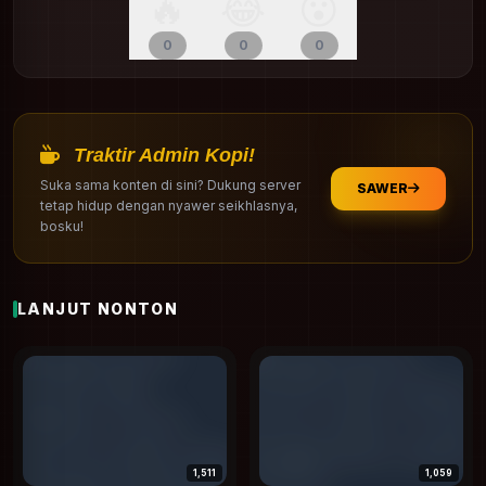
🔥
😂
😮
0
0
0
Traktir Admin Kopi!
Suka sama konten di sini? Dukung server
SAWER
tetap hidup dengan nyawer seikhlasnya,
bosku!
LANJUT NONTON
1,511
1,059