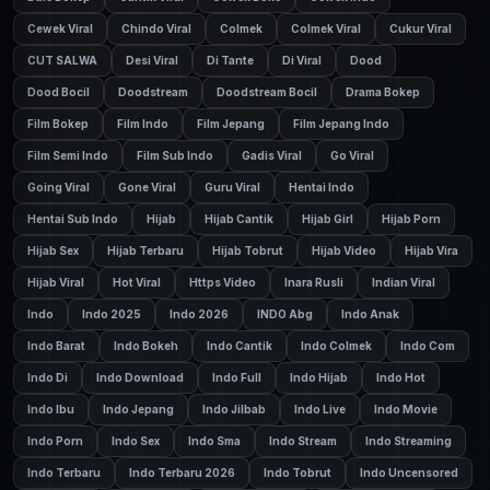
Cewek Viral
Chindo Viral
Colmek
Colmek Viral
Cukur Viral
CUT SALWA
Desi Viral
Di Tante
Di Viral
Dood
Dood Bocil
Doodstream
Doodstream Bocil
Drama Bokep
Film Bokep
Film Indo
Film Jepang
Film Jepang Indo
Film Semi Indo
Film Sub Indo
Gadis Viral
Go Viral
Going Viral
Gone Viral
Guru Viral
Hentai Indo
Hentai Sub Indo
Hijab
Hijab Cantik
Hijab Girl
Hijab Porn
Hijab Sex
Hijab Terbaru
Hijab Tobrut
Hijab Video
Hijab Vira
Hijab Viral
Hot Viral
Https Video
Inara Rusli
Indian Viral
Indo
Indo 2025
Indo 2026
INDO Abg
Indo Anak
Indo Barat
Indo Bokeh
Indo Cantik
Indo Colmek
Indo Com
Indo Di
Indo Download
Indo Full
Indo Hijab
Indo Hot
Indo Ibu
Indo Jepang
Indo Jilbab
Indo Live
Indo Movie
Indo Porn
Indo Sex
Indo Sma
Indo Stream
Indo Streaming
Indo Terbaru
Indo Terbaru 2026
Indo Tobrut
Indo Uncensored