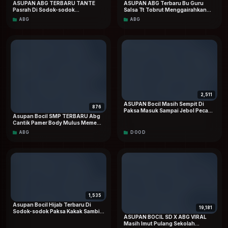
ASUPAN ABG TERBARU TANTE
ASUPAN ABG Terbaru Bu Guru
Pasrah Di Sodok-sodok
Salsa Tt Tobrut Menggairahkan
Keponakan Saat Rumah Sepi Viral
Special Dood Hd
ABG
ABG
Eksklusif Hd
2,511
ASUPAN Bocil Masih Sempit Di
876
Paksa Masuk Sampai Jebol Pecah
Asupan Bocil SMP TERBARU Abg
Perawan Doodstream Viral
Cantik Pamer Body Mulus Memew
Pink dan Masih Sempit Top
ABG
DOOD
TRENDING On Social Media
1,535
Asupan Bocil Hijab Terbaru Di
19,181
Sodok-sodok Paksa Kakak Sambil
ASUPAN BOCIL SD X ABG VIRAL
Riasan VIRAL Dood
Masih Imut Pulang Sekolah