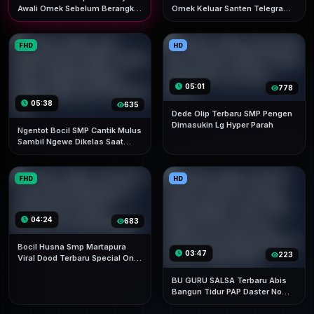
Awali Omek Sebelum Berangkat
Omek Keluar Santen Telegram
Sekolah Sampai Becek
Muncrat Banyak
FHD
HD
05:01
778
05:38
635
Dede Olip Terbaru SMP Pengen
Dimasukin Lg Hyper Parah
Ngentot Bocil SMP Cantik Mulus
Sambil Ngewe Dikelas Saat
Jam Istirahat Sepi
FHD
HD
04:24
683
Bocil Husna Smp Martapura
03:47
223
Viral Dood Terbaru Special On
Social Media
BU GURU SALSA Terbaru Abis
Bangun Tidur PAP Daster No
Armor Ke Muridnya Sampai