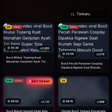
4K
VIRAL
FHD
VIRAL
03:20
1,283
02:06
1,179
Bocil Mulus Topeng Kuat
Menahan Genjotan Ayah Tiri
Bocil Pecah Perawan Cosplay
Yang Super Size Sampai Jebol
Dipaksa Ngewe Saat Rumah
Kesakitan
Sepi Sama Tetangga Mesum
Dood Hd
FHD
VIRAL
4K
HOT TODAY
06:52
06:15
1,731
399
Bocil Masih Sempit Dede Ayla
Chindo Bocil Terbaru Kacamata