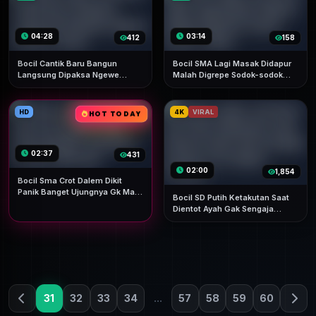
04:28
03:14
412
158
Bocil Cantik Baru Bangun
Bocil SMA Lagi Masak Didapur
Langsung Dipaksa Ngewe
Malah Digrepe Sodok-sodok
Sampai Lemas
Paksa
HD
4K
VIRAL
HOT TODAY
02:37
431
02:00
1,854
Bocil Sma Crot Dalem Dikit
Panik Banget Ujungnya Gk Mau
Bocil SD Putih Ketakutan Saat
Berhenti
Dientot Ayah Gak Sengaja
Sampe Crot Dalem Terbaru
31
32
33
34
...
57
58
59
60