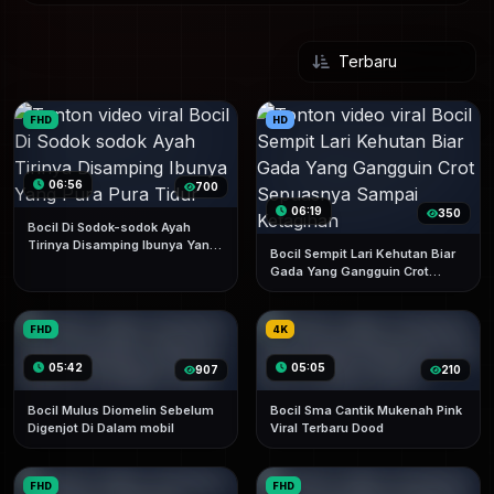
FHD
HD
06:56
700
06:19
350
Bocil Di Sodok-sodok Ayah
Tirinya Disamping Ibunya Yang
Bocil Sempit Lari Kehutan Biar
Pura Pura Tidur
Gada Yang Gangguin Crot
Sepuasnya Sampai Ketagihan
FHD
4K
05:42
05:05
907
210
Bocil Mulus Diomelin Sebelum
Bocil Sma Cantik Mukenah Pink
Digenjot Di Dalam mobil
Viral Terbaru Dood
FHD
FHD