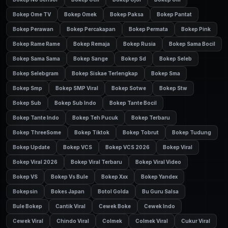
Bokep Ome TV
Bokep Omek
Bokep Paksa
Bokep Pantat
Bokep Perawan
Bokep Percakapan
Bokep Permata
Bokep Pink
Bokep Rame Rame
Bokep Remaja
Bokep Rusia
Bokep Sama Bocil
Bokep Sama Sama
Bokep Sange
Bokep Sd
Bokep Seleb
Bokep Selebgram
Bokep Siskae Terlengkap
Bokep Sma
Bokep Smp
Bokep SMP Viral
Bokep Sotwe
Bokep Stw
Bokep Sub
Bokep Sub Indo
Bokep Tante Bocil
Bokep Tante Indo
Bokep Teh Pucuk
Bokep Terbaru
Bokep ThreeSome
Bokep Tiktok
Bokep Tobrut
Bokep Tudung
Bokep Update
Bokep VCS
Bokep VCS 2026
Bokep Viral
Bokep Viral 2026
Bokep Viral Terbaru
Bokep Viral Video
Bokep VS
Bokep Vs Bule
Bokep Xxx
Bokep Yandex
Bokepsin
Bokes Japan
Botol Golda
Bu Guru Salsa
Bule Bokep
Cantik Viral
Cewek Boke
Cewek Indo
Cewek Viral
Chindo Viral
Colmek
Colmek Viral
Cukur Viral