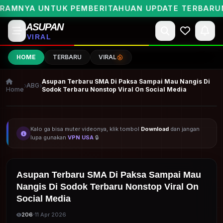
NYA UNTUK PEMBERITAHUAN UPDATE TERBARUNYA 
ASUPAN
VIRAL
HOME
TERBARU
VIRAL
Asupan Terbaru SMA Di Paksa Sampai Mau Nangis Di
ABG
Home
Sodok Terbaru Nonstop Viral On Social Media
ARSIP BOCIL VIRAL NEW
Kalo ga bisa muter videonya, klik tombol
Download
dan jangan
lupa gunakan
VPN USA
🔒
Asupan Terbaru SMA Di Paksa Sampai Mau
Nangis Di Sodok Terbaru Nonstop Viral On
Social Media
·
206
11 Apr 2026