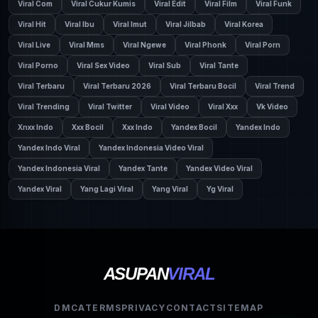
Viral Com
Viral Cukur Kumis
Viral Edit
Viral Film
Viral Funk
Viral Hit
Viral Ibu
Viral Imut
Viral Jilbab
Viral Korea
Viral Live
Viral Mms
Viral Ngewe
Viral Phonk
Viral Porn
Viral Porno
Viral Sex Video
Viral Sub
Viral Tante
Viral Terbaru
Viral Terbaru 2026
Viral Terbaru Bocil
Viral Trend
Viral Trending
Viral Twitter
Viral Video
Viral Xxx
Vk Video
Xnxx Indo
Xxx Bocil
Xxx Indo
Yandex Bocil
Yandex Indo
Yandex Indo Viral
Yandex Indonesia Video Viral
Yandex Indonesia Viral
Yandex Tante
Yandex Video Viral
Yandex Viral
Yang Lagi Viral
Yang Viral
Yg Viral
ASUPAN
VIRAL
DMCA
TERMS
PRIVACY
CONTACT
SITEMAP