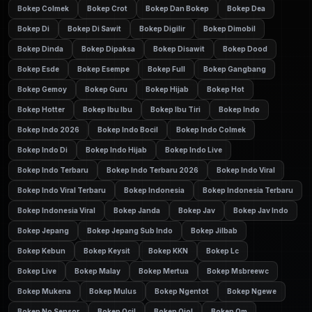
Bokep Colmek
Bokep Crot
Bokep Dan Bokep
Bokep Dea
Bokep Di
Bokep Di Sawit
Bokep Digilir
Bokep Dimobil
Bokep Dinda
Bokep Dipaksa
Bokep Disawit
Bokep Dood
Bokep Esde
Bokep Esempe
Bokep Full
Bokep Gangbang
Bokep Gemoy
Bokep Guru
Bokep Hijab
Bokep Hot
Bokep Hotter
Bokep Ibu Ibu
Bokep Ibu Tiri
Bokep Indo
Bokep Indo 2026
Bokep Indo Bocil
Bokep Indo Colmek
Bokep Indo Di
Bokep Indo Hijab
Bokep Indo Live
Bokep Indo Terbaru
Bokep Indo Terbaru 2026
Bokep Indo Viral
Bokep Indo Viral Terbaru
Bokep Indonesia
Bokep Indonesia Terbaru
Bokep Indonesia Viral
Bokep Janda
Bokep Jav
Bokep Jav Indo
Bokep Jepang
Bokep Jepang Sub Indo
Bokep Jilbab
Bokep Kebun
Bokep Keysit
Bokep KKN
Bokep Lc
Bokep Live
Bokep Malay
Bokep Mertua
Bokep Msbreewc
Bokep Mukena
Bokep Mulus
Bokep Ngentot
Bokep Ngewe
Bokep No Sensor
Bokep Ocil
Bokep Ojol
Bokep Om