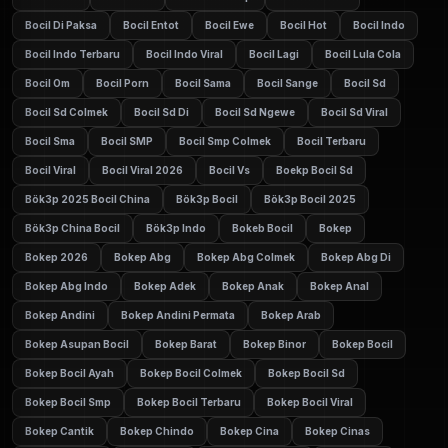
Bocil Di Paksa
Bocil Entot
Bocil Ewe
Bocil Hot
Bocil Indo
Bocil Indo Terbaru
Bocil Indo Viral
Bocil Lagi
Bocil Lula Cola
Bocil Om
Bocil Porn
Bocil Sama
Bocil Sange
Bocil Sd
Bocil Sd Colmek
Bocil Sd Di
Bocil Sd Ngewe
Bocil Sd Viral
Bocil Sma
Bocil SMP
Bocil Smp Colmek
Bocil Terbaru
Bocil Viral
Bocil Viral 2026
Bocil Vs
Boekp Bocil Sd
Bök3p 2025 Bocil China
Bök3p Bocil
Bök3p Bocil 2025
Bök3p China Bocil
Bök3p Indo
Bokeb Bocil
Bokep
Bokep 2026
Bokep Abg
Bokep Abg Colmek
Bokep Abg Di
Bokep Abg Indo
Bokep Adek
Bokep Anak
Bokep Anal
Bokep Andini
Bokep Andini Permata
Bokep Arab
Bokep Asupan Bocil
Bokep Barat
Bokep Binor
Bokep Bocil
Bokep Bocil Ayah
Bokep Bocil Colmek
Bokep Bocil Sd
Bokep Bocil Smp
Bokep Bocil Terbaru
Bokep Bocil Viral
Bokep Cantik
Bokep Chindo
Bokep Cina
Bokep Cinas