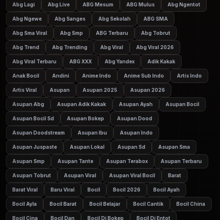
Abg Lagi
Abg Live
ABG Mesum
ABG Mulus
Abg Ngentot
Abg Ngewe
Abg Sanges
Abg Sekolah
ABG SMA
Abg Sma Viral
Abg Smp
ABG Terbaru
Abg Tobrut
Abg Trend
Abg Trending
Abg Viral
Abg Viral 2026
Abg Viral Terbaru
ABG XXX
Abg Yandex
Adik Kakak
Anak Bocil
Andini
Anime Indo
Anime Sub Indo
Artis Indo
Artis Viral
Asupan
Asupan 2025
Asupan 2026
Asupan Abg
Asupan Adik Kakak
Asupan Ayah
Asupan Bocil
Asupan Bocil Sd
Asupan Bokep
Asupan Dood
Asupan Doodstream
Asupan Ibu
Asupan Indo
Asupan Juspaste
Asupan Lokal
Asupan Sd
Asupan Sma
Asupan Smp
Asupan Tante
Asupan Terabox
Asupan Terbaru
Asupan Tobrut
Asupan Viral
Asupan Viral Bocil
Barat
Barat Viral
Baru Viral
Bocil
Bocil 2026
Bocil Ayah
Bocil Ayla
Bocil Barat
Bocil Belajar
Bocil Cantik
Bocil China
Bocil Cina
Bocil Dan
Bocil Di Bokep
Bocil Di Entot