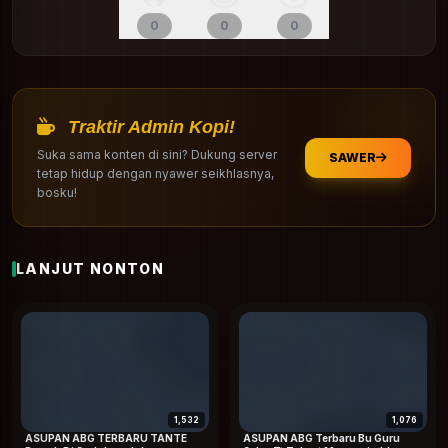
0
0
0
Traktir Admin Kopi!
Suka sama konten di sini? Dukung server
SAWER
tetap hidup dengan nyawer seikhlasnya,
bosku!
LANJUT NONTON
1,532
1,076
ASUPAN ABG TERBARU TANTE
ASUPAN ABG Terbaru Bu Guru