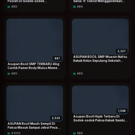
Pasrah Di Sodok-sodok
Salsa Tt Tobrut Menggairahkan
Keponakan Saat Rumah Sepi Viral
Special Dood Hd
ABG
ABG
Eksklusif Hd
2,327
ASUPAN BOCIL SMP Muasin Nafsu
887
Kakak Kelas Sepulang Sekolah
Asupan Bocil SMP TERBARU Abg
Sampai CROT Berkali-kali Viral
Cantik Pamer Body Mulus Memew
Terbaru
Pink dan Masih Sempit Top
ABG
ABG
TRENDING On Social Media
1,548
Asupan Bocil Hijab Terbaru Di
2,529
Sodok-sodok Paksa Kakak Sambil
ASUPAN Bocil Masih Sempit Di
Riasan VIRAL Dood
Paksa Masuk Sampai Jebol Pecah
Perawan Doodstream Viral
DOOD
ABG