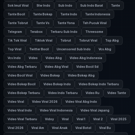
Sok Imut Viral
Stw Indo
Sub Indo
Sub Indo Barat
Tante
Tante Bocil
Tante Bokep
Tante Indo
Tante Indonesia
Tante Tobrut
Tante Vs
Tante Yona
Teh Pucuk Viral
Telegram
Terabox
Terbaru Sub Indo
Threesome
Tik Tok Viral
Tiktok Viral
Tobrut
Tobrut Viral
Top Abg
Top Viral
Twitter Bocil
Uncensored Sub Indo
Vcs Abg
Vcs Indo
Video
Video Abg
Video Abg Indonesia
Video Abg Terbaru
Video Abg Viral
Video Bocil Sd
Video Bocil Viral
Video Bokep
Video Bokep Abg
Video Bokep Bocil
Video Bokep Indo
Video Bokep Indo Terbaru
Video Bokep Terbaru
Video Indo Terbaru
Video Ru
Video Tante
Video Viral
Video Viral 2026
Video Viral Abg Indo
Video Viral Indo
Video Viral Indonesia
Video Viral Jepang
Video Viral Terbaru
Vidoy
Viral
Viral 1
Viral 2
Viral 2025
Viral 2026
Viral Am
Viral Anak
Viral Botol
Viral Bu