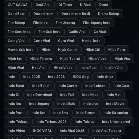
CUT SALWA
Desi Viral
Di Tante
Di Viral
Dood
Dood Bocil
Doodstream
Doodstream Bocil
Drama Bokep
Film Bokep
Film Indo
Film Jepang
Film Jepang Indo
Film Semi Indo
Film Sub Indo
Gadis Viral
Go Viral
Going Viral
Gone Viral
Guru Viral
Hentai Indo
Hentai Sub Indo
Hijab
Hijab Cantik
Hijab Girl
Hijab Porn
Hijab Sex
Hijab Terbaru
Hijab Tobrut
Hijab Video
Hijab Vira
Hijab Viral
Hot Viral
Https Video
Inara Rusli
Indian Viral
Indo
Indo 2025
Indo 2026
INDO Abg
Indo Anak
Indo Barat
Indo Bokeh
Indo Cantik
Indo Colmek
Indo Com
Indo Di
Indo Download
Indo Full
Indo Hijab
Indo Hot
Indo Ibu
Indo Jepang
Indo Jilbab
Indo Live
Indo Movie
Indo Porn
Indo Sex
Indo Sma
Indo Stream
Indo Streaming
Indo Terbaru
Indo Terbaru 2026
Indo Tobrut
Indo Uncensored
Indo Video
INDO VIRAL
Indo Viral 2026
Indo Viral Terbaru