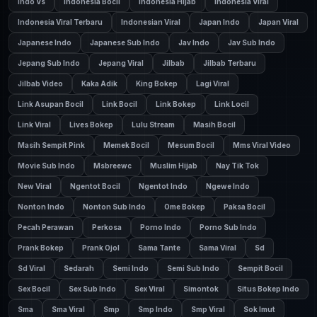
Indo Vs
Indonesia Bocil
Indonesia Hijab
Indonesia Viral
Indonesia Viral Terbaru
Indonesian Viral
Japan Indo
Japan Viral
Japanese Indo
Japanese Sub Indo
Jav Indo
Jav Sub Indo
Jepang Sub Indo
Jepang Viral
Jilbab
Jilbab Terbaru
Jilbab Video
Kaka Adik
King Bokep
Lagi Viral
Link Asupan Bocil
Link Bocil
Link Bokep
Link Locil
Link Viral
Lives Bokep
Lulu Stream
Masih Bocil
Masih Sempit Pink
Memek Bocil
Mesum Bocil
Mms Viral Video
Movie Sub Indo
Msbreewc
Muslim Hijab
Nay Tik Tok
New Viral
Ngentot Bocil
Ngentot Indo
Ngewe Indo
Nonton Indo
Nonton Sub Indo
Ome Bokep
Paksa Bocil
Pecah Perawan
Perkosa
Porno Indo
Porno Sub Indo
Prank Bokep
Prank Ojol
Sama Tante
Sama Viral
Sd
Sd Viral
Sedarah
Semi Indo
Semi Sub Indo
Sempit Bocil
Sex Bocil
Sex Sub Indo
Sex Viral
Simontok
Situs Bokep Indo
Sma
Sma Viral
Smp
Smp Indo
Smp Viral
Sok Imut