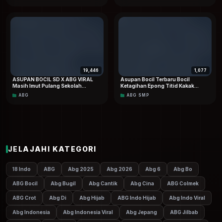
19,446
1,077
ASUPAN BOCIL SD X ABG VIRAL
Asupan Bocil Terbaru Bocil
Masih Imut Pulang Sekolah
Ketagihan Epong Titid Kakak
Langsung Mesum Sama Teman
Sampai Crotttt Berkali-kali HD
ABG
ABG SMP
Kelasnya
Dood
JELAJAHI KATEGORI
18 Indo
ABG
Abg 2025
Abg 2026
Abg 6
Abg Bo
ABG Bocil
Abg Bugil
Abg Cantik
Abg Cina
ABG Colmek
ABG Crot
Abg Di
Abg Hijab
ABG Indo Hijab
Abg Indo Viral
Abg Indonesia
Abg Indonesia Viral
Abg Jepang
ABG Jilbab